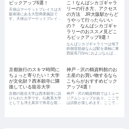
ピックアップ6選！
こ！なんばシカゴギャラ
リーの行き方、アクセス
天保山マーケットプレイスは大
阪南港にある大型商業施設で
の方法 JR大阪駅からど
す。天保山マーケットプレイス
うやって行ったらいい
では、外国人観光客のツアー立
の？ なんばシカゴギャ
ち寄り場所になっていることも
ラリーのおススメ見どこ
あり、コアなファンを魅了する
キャラクターグッズの販売や、
ろピックアップ9選！
大阪ならではのお土産の販売な
なんばシカゴギャラリーは地下
ど、数多く扱ってい...
鉄御堂筋線なんば駅を基軸に東
西延長715mにおよぶなんばウ
ォークにあるギャラリーです。
なんばといえば、大阪のミナミ
の中心地でもあり、1日に約
京都旅行のスキマ時間に
神戸・沢の鶴資料館のお
160000人も行き来している町で
ちょっと寄りたい！大学
土産のお買い物するなら
もあります。なんばウォーク自
体は、東は...
が文化財？西本願寺に隣
こちらがおすすめピック
接している龍谷大学
アップ4選！
京都の龍谷大学は西本願寺に設
神戸・沢の鶴資料館ではミュー
けられた大学です。仏教系大学
ジアムショップがあり、ここで
としても浄土真宗で有名な龍谷
は試飲が楽しめます。ここでし
大学なんですが、こちらの大
かないお酒もあるので、ぜひい
学、大宮学舎には、本館を含め
ろいろと飲んでみましょう。そ
いくつかの場所が国の重要文化
のほかにもお土産用のお酒やお
財に指定されているんです。古
つまみ、酒道具なども買えま
き良き時代の日本の西洋建築が
す。おすすめ土産１ やっぱり