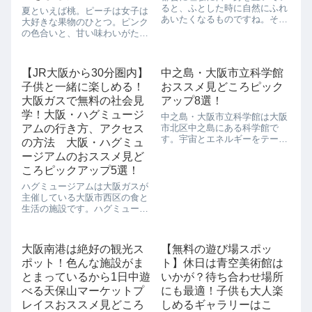
ると、ふとした時に自然にふれ
夏といえば桃。ピーチは女子は
あいたくなるものですね。そん
大好きな果物のひとつ。ピンク
な時にオススメな関西のスポッ
の色合いと、甘い味わいがたま
トがあるんです。それは六甲の
りませんね。ジューシーな香り
野鳥公園です。六甲といえば、
についついテンションが上がり
神戸の人工島です。ここは、都
ます。桃といえば、和歌山。最
【JR大阪から30分圏内】
中之島・大阪市立科学館
市開発によってとても整備され
近、大雨で被害が出た和歌山で
た街なのに、人通...
子供と一緒に楽しめる！
おススメ見どころピック
すが、JR大阪駅みのりみのるマ
ルシェ「和歌山...
大阪ガスで無料の社会見
アップ8選！
学！大阪・ハグミュージ
中之島・大阪市立科学館は大阪
アムの行き方、アクセス
市北区中之島にある科学館で
す。宇宙とエネルギーをテーマ
の方法 大阪・ハグミュ
にしていて、プラネタリウムや
ージアムのおススメ見ど
エネルギーの力を使った科学実
ころピックアップ5選！
験なども行っています。こちら
の大阪市立科学館は日本で初め
ハグミュージアムは大阪ガスが
ての科学館で初めてプラネタリ
主催している大阪市西区の食と
ウムを導入したこと...
生活の施設です。ハグミュージ
アムでは、大阪ガスならではの
ガスをメインとしたお料理教
室、ガスのある生活スタイルな
大阪南港は絶好の観光ス
【無料の遊び場スポッ
どを紹介しています。5階から
ポット！色んな施設がま
ト】休日は青空美術館は
なる大きな施設で、ガスで豊か
な暮らしの提案を行...
とまっているから1日中遊
いかが？待ち合わせ場所
べる天保山マーケットプ
にも最適！子供も大人楽
レイスおススメ見どころ
しめるギャラリーはこ