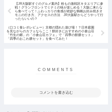
見られる隠れスポッ...
酒蔵！色んなお酒が...
【JR大阪駅すぐのグルメ案内】粉もの激戦区キタエリアに参
戦！グランフロントでミナミの味が楽しめる！大阪に来たな
ら食べてって！ふわっカリの食感が絶妙な鶴橋お好み焼きオ
モニの行き方、アクセスの方法 JR大阪駅からどうやって行
ったらいいの？
（口コミ食レポレビュー）京都の隠れた遊び場！？日本庭園
を見ながらのカフェならここ！餅好きにおすすめの小倉山荘
「竹生の郷」の「小倉山荘カフェ」で「四季の餅膳セット」
「四季のおこわ膳セット」を食べてみた！
コメントを書き込む