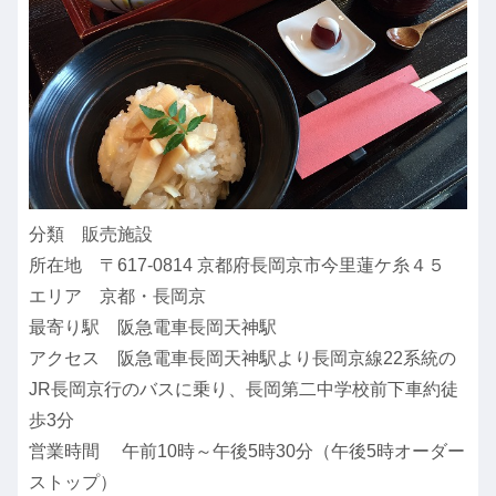
分類 販売施設
所在地 〒617-0814 京都府長岡京市今里蓮ケ糸４５
エリア 京都・長岡京
最寄り駅 阪急電車長岡天神駅
アクセス 阪急電車長岡天神駅より長岡京線22系統の
JR長岡京行のバスに乗り、長岡第二中学校前下車約徒
歩3分
営業時間 午前10時～午後5時30分（午後5時オーダー
ストップ）