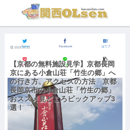
関西おでかけスポット
Twitter
Facebook
はてブ
2018.03.22
【京都の無料施設見学】京都長岡
Pocket
LINE
コピー
京にある小倉山荘「竹生の郷」へ
の行き方、アクセスの方法 京都
長岡京市の小倉山荘「竹生の郷」
おススメ見どころピックアップ3
選！