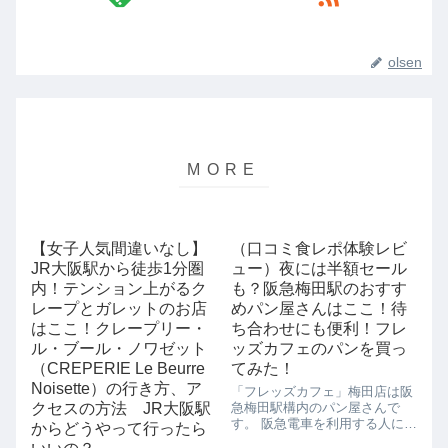
olsen
【女子人気間違いなし】
（口コミ食レポ体験レビ
JR大阪駅から徒歩1分圏
ュー）夜には半額セール
内！テンション上がるク
も？阪急梅田駅のおすす
レープとガレットのお店
めパン屋さんはここ！待
はここ！クレープリー・
ち合わせにも便利！フレ
ル・ブール・ノワゼット
ッズカフェのパンを買っ
（CREPERIE Le Beurre
てみた！
Noisette）の行き方、ア
「フレッズカフェ」梅田店は阪
クセスの方法 JR大阪駅
急梅田駅構内のパン屋さんで
す。 阪急電車を利用する人には
からどうやって行ったら
便利なパン屋さんなんですが、