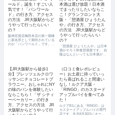
んです。 そん...
ールド」誕生！すごい人
本酒は選び放題！日本酒
気です！「パンワール
でまったりしたいならこ
ド」の行き方、アクセス
こ！グランフロント大
の方法 JR大阪駅からど
阪・「憩酒屋 ひょうたん
うやって行ったらいい
や」の行き方、アクセス
の？
の方法 JR大阪駅からど
うやって行ったらいい
阪神百貨店梅田本店の第一期棟
に新名所として期待されている
の？
のが「パンワールド」です。開
「憩酒屋 ひょうたんや」は日本
始早々からすごい人気となって
酒がそろう和食憩酒屋です。 自
います。「パンワールド」の入
慢はなんといっても日本酒が
り口は入場制限がかかりそうな
100種類以上あるということで
くらいの人出です。どんなパン
す。 お肉もお野菜もお魚も、そ
に出会えるのか期待感が高まり
の時の旬のものが仕入れられて
ます。目移りしそ...
【JR大阪駅から徒歩1
（口コミ食レポレビュ
いるので、日本酒片手にちびち
分】プレッツェルクロワ
ー）お土産に持っていっ
びとやりたいですね。 名物は自
家製...
ッサンにチョコレートブ
たら喜ばれること間違い
ラウニー。おしゃれにNY
なし！ルクア大阪・
の味のパンを体験したい
「RINGO」のカスタード
ならこちら！「ザ シティ
アップルパイを食べてみ
ーベーカリー」の行き
た！
方、アクセスの方法 JR
ルクアB1にある「RINGO」は
大阪駅からどうやって行
カスタードアップルパイの専門
店です。先月8月30日にオープ