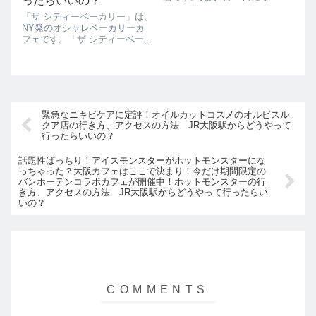
ったらいいの？
ンしたばかりなんですよ。まだ
「ザ シティーベーカリー」は、
出来立てほやほやです。こちら
NY発のオシャレベーカリーカ
のお店、阪神百貨店にあるチー
フェです。「ザ シティーベーカ
ズケーキ「ベイク」が手掛けて
リー」は海外ドラマ「SEX
いるお店なんです。「ベイク」
AND THE CITY」で登場した実
もいまだに...
在するカフェということで、グ
ランフロント大阪オープンする
際にメディアで大きく話題にな
っ...
緊急なニキビケアに定評！オイルカットコスメのオルビスル
クア店の行き方、アクセスの方法 JR大阪駅からどうやって
行ったらいいの？
話題性ばっちり！アイスモンスターがホットモンスターにな
っちゃった？大阪カフェはここで決まり！今だけ期間限定の
バンホーテンコラボカフェが開催中！ホットモンスターの行
き方、アクセスの方法 JR大阪駅からどうやって行ったらい
いの？