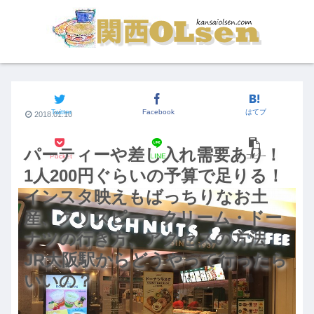
関西のグルメ
Twitter
Facebook
はてブ
2018.01.10
パーティーや差し入れ需要あり！
Pocket
LINE
コピー
1人200円ぐらいの予算で足りる！
インスタ映えもばっちりなお土
産、クリスピー・クリーム・ドー
ナツの行き方、アクセスの方法
JR大阪駅からどうやって行ったら
いいの？