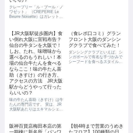
いいの？
通勤通学前にランチとして買う
クレープリー「ル・ブール・ノ
だけでなく、イートインもでき
ワゼット」 （CREPERIE Le
ちゃうところもおすすめです。
Beurre Noisette）はガレットと
ドリンクも色々とこだわってい
クレープのお店です。 パリの
るので、待...
15区にあるネオビストロ「ル・
ブール・ノワゼット」の味がガ
【JR大阪駅徒歩圏内】食
（食レポ口コミ）グラン
レット＆クレープでお手軽体験
い倒れ大阪に宣戦布告？
フロント大阪のダンシン
できるんです...
仙台の牛タンを大阪で！
グクラブで食べてみた！
しお、たれ、味噌味から
ダンシングクラブといえば、シ
選べるのもうれしい！本
ンガポールで有名な手づかみで
シーフードを食べるスタイルの
場の仙台牛たんを食べる
レストランです。そのダンシン
ならここ！味の牛たん喜
グクラブが梅田にもやってきま
助（きすけ）の行き方、
した。手づかみでシーフードを
アクセスの方法 JR大阪
食べるっていったいどんな感じ
なんでしょう？さっそく行って
駅からどうやって行った
きたのでレポート...
らいいの？
味の牛たん喜助（きすけ）は牛
たんの専門店です。 実は、JR
大阪駅あたりはエキマルシェの
「利久」、ヨドバシカメラの
「たんとと和くら」、新梅田シ
ティの滝見小路の「たんや
阪神百貨店梅田本店の第
【朝4時まで営業のうめき
舌」、 梅田阪急三番街の「もり
一期棟に新名所「パンワ
たフロア】100種類の日
の屋」と牛たん激戦区でもある