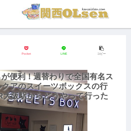
Pocket
LINE
コピー
らが便利！週替わりで全国有名ス
ルクアのスイーツボックスの行
R大阪駅からどうやって行った