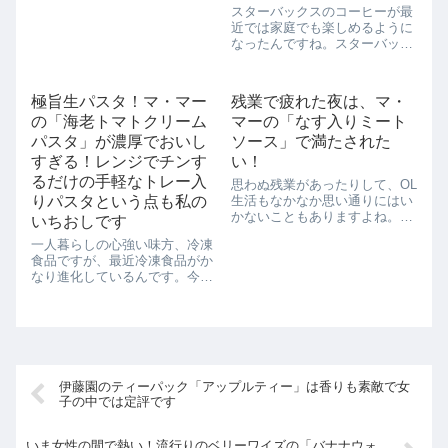
ています。炭酸が恋しい季節に
スターバックスのコーヒーが最
なりましたね。この夏はオレン
近では家庭でも楽しめるように
ジサイダー、チェ...
なったんですね。スターバック
スでお湯を注いだら作れるコー
ヒーのパックが売っていまし
た。さっそく買ってチャレンジ
極旨生パスタ！マ・マー
残業で疲れた夜は、マ・
です。今回チャレンジしたのは
の「海老トマトクリーム
マーの「なす入りミート
「VERONA(ベロナ)」というコ
ーヒー。女性...
パスタ」が濃厚でおいし
ソース」で満たされた
すぎる！レンジでチンす
い！
るだけの手軽なトレー入
思わぬ残業があったりして、OL
りパスタという点も私の
生活もなかなか思い通りにはい
かないこともありますよね。遅
いちおしです
い夜ご飯に、なんの用意もして
一人暮らしの心強い味方、冷凍
いなかったってことも度々で
食品ですが、最近冷凍食品がか
す。お腹が空いてるのに、疲れ
なり進化しているんです。今ま
すぎて何にも作りたくないって
で、冷凍食品といえば、お味的
そんな泣きそうな夜には、
にイマイチなものも多かったか
「マ・マーのなす入り...
と思いますが、最近の冷凍食品
はコックも唸らすほどの本格的
なものが楽しめるようになって
きましたよ。今回...
伊藤園のティーパック「アップルティー」は香りも素敵で女
子の中では定評です
いま女性の間で熱い！流行りのベリーワイズの「バナナウォ