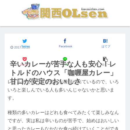
街の食いしん坊
Twitter
Facebook
はてブ
2017.03.28
辛いカレーが苦手な人も安心！レ
Pocket
LINE
コピー
トルドのハウス「咖喱屋カレー」
甘口が安定のおいしさ
レトルドカレーって色んな種類が出ているので、いろ
いろと楽しんでいる人も多いんじゃないかと思いま
す。
種類の多いカレーはどれも食べてみたくて楽しみなん
ですが、実は私は辛いものが苦手で、始めはおいしい
と思ったカレーもなかなか食べ続けていくことができ