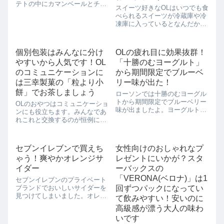
テトの中にカマンベールとチェ
スイーツ好きなOLはいつでも食
ダーチーズが入っていて、濃厚
べられるスイーツが冷蔵庫や冷
なチーズも味わえますよ。家で
凍庫に入っているとなんだか安
揚げ物は敷居が高いので、餃子
心です。そんなスイーツ好きOL
のように蒸し焼きにしてみまし
におすすめなのが、業務スーパ
た。蒸し焼きでもパリパリとし
ーのお餅シリーズです。何種類
ていい感じでした...
個別包装はみんなに分け
OLの疲れ目に効果抜群！
かあるのですが、今回ご紹介す
やすいから人気です！OL
「十勝のむヨーグルト」
るのはずんだ餅です。【好きな
だけ解凍して...
のコミュニケーションに
から期間限定でブルーベ
は三幸製菓の「粒より小
リー味が出た！
餅」でお茶しましょう
ローソンでは十勝のむヨーグル
トから期間限定でブルーベリー
OLのおやつはコミュニケーショ
味が出ましたよ。ヨーグルトと
ンにも役立ちます。みんなであ
ブルーベリーはいつでも相性抜
れこれと交換するのが恒例にな
群です。事務職のOLは疲れ目が
っているので、個別装のお菓子
気になるので、やっぱりとるな
は重宝するんです。チョコレー
らブルーベリーですよね。
トや飴などは、夏場は溶けてし
セブンイレブンで買えち
女性向けのおしゃれなプ
まって人にあげられない代物に
ゃう！爽やかオレンジサ
レゼントにいかが？スタ
なってしまう可能性があるの
で、もっぱら夏場...
イダー
ーバックスの
「VERONA(ベロナ)」は1
セブンイレブンのプライベート
ブランドでおいしいサイダーを
回ずつパックになってい
見つけてしまいました。オレン
て飲みやすい！安いのに
ジサイダーです。オレンジの酸
高級感が漂う大人の味わ
味が、甘くなりすぎがちなサイ
いです
ダーに効いて、スッキリ仕上げ