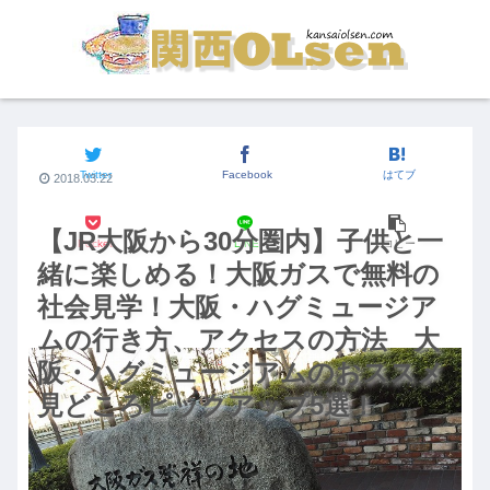
関西おでかけスポット
Twitter
Facebook
はてブ
2018.03.22
【JR大阪から30分圏内】子供と一
Pocket
LINE
コピー
緒に楽しめる！大阪ガスで無料の
社会見学！大阪・ハグミュージア
ムの行き方、アクセスの方法 大
阪・ハグミュージアムのおススメ
見どころピックアップ5選！