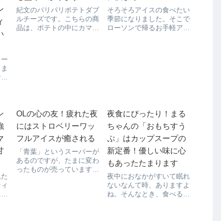
ン
紀文のパリパリポテトダブ
そろそろアイスの食べたい
ルチーズです。こちらの商
季節になりました。そこで
ィ
品は、ポテトの中にカマン
ローソンで帰るお手軽アイ
い
ベールとチェダーチーズが
スキャンディー紹介しま
入っていて、濃厚なチーズ
す。その名も明治製菓から
も味わえますよ。家で揚げ
発売された「ゴールドライ
リー
物は敷居が高いので、餃子
ン」です。チョコレートた
しま
のように蒸し焼きにしてみ
っぷりな感じが、おいしそ
お茶
ました。蒸し焼きでもパリ
うですよね。中はこんな感
迷い
パリとしていい感じでし
じ。たっぷりのチョコでコ
んで
た...
ー...
がど
かな
ン
OLの心の友！疲れた夜
夜食にぴったり！まる
す
強
にはストロベリーワッ
ちゃんの「おもちすう
。こ
マ
フルアイスが癒される
ぷ」はカップスープの
ベリ
甘
新定番！優しい味に心
「青葉」というスーパーが
あるのですが、たまに変わ
もあったたまります
ったものが売っています。
れた
夜中におなかがすいて眠れ
今回はワッフルアイスが売
ティ
ないなんて時、ありますよ
っていたんです。それがこ
にお
ね。そんなとき、食べるか
ちら。ストロベリー味で
茶ラ
食べざるか、女子はいろい
す。OL女子はこういうも
一気
ろと考えてしまいますよ
のを何かと常備したいもの
す
ね。夜中の食事は確実に脂