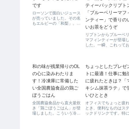
です
ティーパックリプト
「ブルーベリーマフ
ローソンで面白いジュース
が売っていました。その名
ンティー」で香りの
もエルビーの「和梨」。和
いお茶をどうぞ
というところがとても惹か
れます。最近こういう500
リプトンからブルーベ
㎖の紙パックにストローを
マフィンティーが登場
挿して、職場でチューチュ
した。一瞬、これって
ー飲むのがOLの中ではや
なのか、お菓子なのか
っているんです。飲みきれ
ますが、立派なお茶な
なかったものはそのまま...
す。粉っぽいマフィン
うやってお茶になるの
和の味が残業帰りのOL
ちょっとしたプレゼ
ど、いろいろと悩みま
の心に染みわたりま
トに最適！仕事に勉
が、飲んだら納得です
す！冷凍庫に常備した
に疲れたときは？「
ちらのリプトンブルー
ー...
い全国農協食品の鶏ご
キシム抹茶ラテ」で
ぼうごはん
いひととき
全国農協食品から直火釜炊
オフィスでちょっと疲
き「鶏ごぼうごはん」が登
とき、便利なものはス
場しました。こういう冷凍
ックドリンクです。特
食品ってOLの強い味方で
すすめが「マキシム抹
す。夜疲れて帰った時で
テ」。甘くって疲れも
も、ちゃんと一品になって
に吹き飛んでしまいま