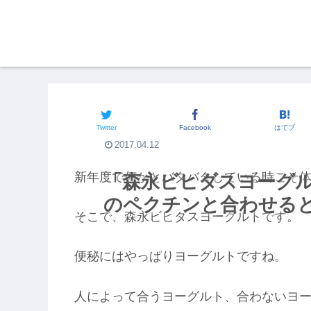
街の食いしん坊
Twitter
Facebook
はてブ
2017.04.12
新年度で何かとバタバタしている時こそ
「森永ビヒダスヨーグ
のペクチンと合わせる
そこで、森永ビヒダスヨーグルトです。
便秘にはやっぱりヨーグルトですね。
人によって合うヨーグルト、合わないヨ