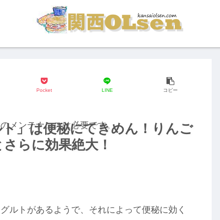
Pocket
LINE
コピー
体のメンテナンスは必要です。
ルト」は便秘にてきめん！りんご
とさらに効果絶大！
ーグルトがあるようで、それによって便秘に効く