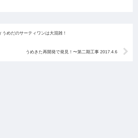
なんですよね。残業続きで
れて
肪になるし、かといって、
疲れた夜、こういうスイー
ね。
食べないで寝られないのも
ツ...
簡単
明日の仕事に影響しそうで
ろ。
す。まるちゃんの「おもち
す...
ィうめだのサーティワンは大混雑！
うめきた再開発で発見！〜第二期工事 2017.4.6