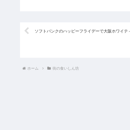
くれるのがうれしいんです
よ。ひとつずつ個装さ
よね。こういうものがOL
いるのがうれしいです
の冷凍庫にはたくさんあり
スティックドリンクは
ますよ。鶏だけでなく、ご
に作れるのがいいとこ
ぼ...
周...
ソフトバンクのハッピーフライデーで大阪ホワイテ
ホーム
街の食いしん坊