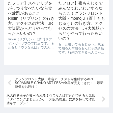
たフロア】スペアリブを
たフロア】夜もんじゃで
す。なんといっても驚きなのが
プールサ...
がっつり食べたいなら食
みんなでわいわいするな
べ放題があるここ！
らここ！グランフロント
Riblin（リブリン）の行き
大阪・momoju（百十もも
方、アクセスの方法 JR
じゅう）の行き方、アク
大阪駅からどうやって行
セスの方法 JR大阪駅か
ったらいいの？
らどうやって行ったらい
いの？
Riblin（リブリン）は骨付きフ
ィンガーリブの専門店です。 も
百十と書いてももじゅう。東京
ともと「ウラなんば」で大人気
で知る人ぞ知るもんじゃ焼き店
のバルだったのですが、グラン
です。行列のできるもんじゃ焼
フロントにもやってきました！
き店としても有名です。その特
骨付きフィンガーリブとは豚の
徴はなんといっても出汁です。
アバラ骨の骨と骨の間に付いて
個性的な贅沢な出汁が食にうる
いるお肉です。 旨味がしっか
さい関西人唸らせます。ももじ
り...
ゅうスペシャル(1,480円)をはじ
め、カレ...
グランフロント大阪！著名アーチストが集結するART
SCRAMBLE GRANO ART FESの全容が見えてきた！！最新
映像をお届け！
あの肉巻玉子が食べられる？ウラなんば行列ができる人気店
「ダイニングあじと」が、「大阪高島屋」に満を持して洋食
店をオープン！