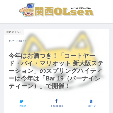
関西のグルメ
2018.04.17
今年はお酒つき！「コートヤー
ド・バイ・マリオット 新大阪ステ
ーション」のスプリングハイティ
ーは今年は「Bar 19（バーナイン
ティーン）」で開催！
Twitter
Facebook
はてブ