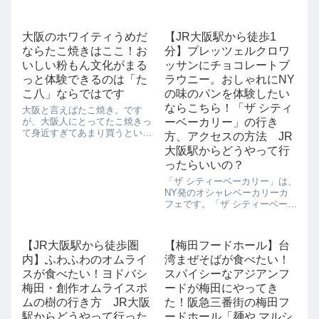
大阪のホワイティうめだ
【JR大阪駅から徒歩1
ならたこ焼きはここ！お
分】プレッツェルクロワ
いしい粉もん文化がまる
ッサンにチョコレートブ
っと体験できるのは「た
ラウニー。おしゃれにNY
こ八」ならではです
の味のパンを体験したい
ならこちら！「ザ シティ
大阪と言えばたこ焼き。です
が、大阪人にとってたこ焼きっ
ーベーカリー」の行き
て身近すぎてあまり買うという
方、アクセスの方法 JR
イメージがないんですよね。ど
大阪駅からどうやって行
この家にもたこ焼き器があっ
ったらいいの？
て、休みの日には家族や友達と
たこパー（たこ焼きパーティ
「ザ シティーベーカリー」は、
ー）というのが普通です。お店
NY発のオシャレベーカリーカ
と言っても、そこらの商...
フェです。「ザ シティーベーカ
リー」は海外ドラマ「SEX
AND THE CITY」で登場した実
在するカフェということで、グ
【JR大阪駅から徒歩圏
【梅田フードホール】台
ランフロント大阪オープンする
内】ふわふわのオムライ
湾まぜそばが食べたい！
際にメディアで大きく話題にな
っ...
スが食べたい！ヨドバシ
スパイシーなアジアンフ
梅田・創作オムライスポ
ードが梅田にやってき
ムの樹の行き方 JR大阪
た！阪急三番街の梅田フ
駅からどうやって行った
ードホール「麺や マルシ