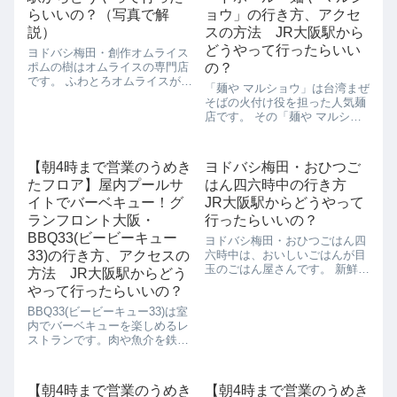
らいいの？（写真で解
ョウ」の行き方、アクセ
説）
スの方法 JR大阪駅から
どうやって行ったらいい
ヨドバシ梅田・創作オムライス
ポムの樹はオムライスの専門店
の？
です。 ふわとろオムライスが大
「麺や マルショウ」は台湾まぜ
人気のお店で、定番の昔ながら
そばの火付け役を担った人気麺
のオムライスから和･洋･中の味
店です。 その「麺や マルショ
わいが楽しめる約40種類の創作
ウ」が大阪阪急三番街の梅田フ
メニューが連なります。 ケチャ
ードホールにやってきました！
ップ、トマト、デミグラ...
人気のまぜそば、台湾まぜそば
【朝4時まで営業のうめき
ヨドバシ梅田・おひつご
（780円）、台湾塩まぜそば
たフロア】屋内プールサ
はん四六時中の行き方
（780円）、台湾カレーまぜそ
ば（...
イトでバーベキュー！グ
JR大阪駅からどうやって
ランフロント大阪・
行ったらいいの？
BBQ33(ビービーキュー
ヨドバシ梅田・おひつごはん四
33)の行き方、アクセスの
六時中は、おいしいごはんが目
玉のごはん屋さんです。 新鮮な
方法 JR大阪駅からどう
海鮮やジューシーなお肉を具材
やって行ったらいいの？
に、会津産コシヒカリを合わせ
BBQ33(ビービーキュー33)は室
たごはん好きにはたまらないお
内でバーベキューを楽しめるレ
店です。 一杯目はそのまま、二
ストランです。肉や魚介を鉄板
杯目はおひつ香味で味を変え
で焼いて食べることができま
て、三杯目...
す。和風・トマト・BBQ・エス
ニックなどソースも33種類ある
【朝4時まで営業のうめき
【朝4時まで営業のうめき
ので、いろんな味が楽しめま