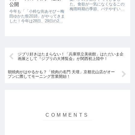
公開
た。食欲が一気になくなるこの
梅雨時期の季節、バテやすいか
今年も「「小粋な街あそび～梅
らこそ、しっかりと食事はとっ
田ゆかた祭2018」がやってきま
ておきたいところです。こんな
した！今年は28日、29日の2日
季節だからこそ、おいしいご飯
間、4会場で行われます。楽し
が食べたくなりますよね。グラ
みですね。そんな「梅田ゆかた
ンフロント大阪のパナソニック
祭」、ぜひゆかたを着て遊びに
センターでは、おい...
行きましょう。ゆかたを着てい
るといろんなサービスが受けら
れます。...
ジブリ好きはたまらない！「兵庫県立美術館」はただいま企
画展として『ジブリの大博覧会』が関西初上陸中！
朝焼肉がはやるかも？「焼肉の名門 天壇」京都北山店がオー
プンに際してモーニング営業開始！