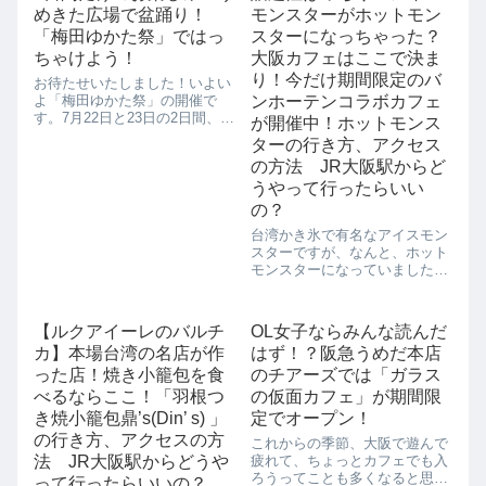
めきた広場で盆踊り！
モンスターがホットモン
「梅田ゆかた祭」ではっ
スターになっちゃった？
ちゃけよう！
大阪カフェはここで決ま
り！今だけ期間限定のバ
お待たせいたしました！いよい
よ「梅田ゆかた祭」の開催で
ンホーテンコラボカフェ
す。7月22日と23日の2日間、梅
が開催中！ホットモンス
田の町はゆかた姿の人たちで賑
ターの行き方、アクセス
わいますよ！屋台あり、イベン
の方法 JR大阪駅からど
トありでこの2日間の梅田は大
盛り上がりです。さっそく皆さ
うやって行ったらいい
んも浴衣を着て遊びに出かけて
の？
みましょう！...
台湾かき氷で有名なアイスモン
スターですが、なんと、ホット
モンスターになっていました！
2017年11月7日(火)から2018年2
月28日(水)までの期間限定で、
ココアブランドのバンホーテン
【ルクアイーレのバルチ
OL女子ならみんな読んだ
とコラボカフェ、ホットモンス
カ】本場台湾の名店が作
はず！？阪急うめだ本店
ターに華麗なる変身で...
った店！焼き小籠包を食
のチアーズでは「ガラス
べるならここ！「羽根つ
の仮面カフェ」が期間限
き焼小籠包鼎’s(Din’ s) 」
定でオープン！
の行き方、アクセスの方
これからの季節、大阪で遊んで
法 JR大阪駅からどうや
疲れて、ちょっとカフェでも入
ろうってことも多くなると思い
って行ったらいいの？