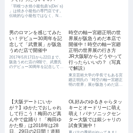
ますが、実は大阪には知る人ぞ
「羽根つき焼小籠包鼎’s(Din’ s)
知る穴場カフェがあるんです。
」は焼き小籠包の専門店です。
それは阪急梅田本店の「チアー
伝統的な小籠包ではなく、NEO
ズ カフェ アンド ダイニング」
台湾を思わせるようなアレンジ
（CHEER’S CAFE & DINI...
なので、流行に敏感な女性客に
人気です。もとはといえば、こ
男のロマンを感じてみた
時空の軸ー宮廻正明の世
ちらの「羽根つき焼小籠包
い！デビュー30周年を記
界展が阪急うめだ本店で
鼎’s(Din’ s) 」は台湾...
念して「武豊展」が阪急
開催中！時空の軸ー宮廻
うめだ店で開催中
正明の世界展の行き方
JR大阪駅からどうやって
2017年5月17日から22日まで、
阪急うめだ店の9階で、武豊氏
行ったらいいの？（写真
のデビュー30周年を記念して
で解説）
「武豊展」が開催されていま
東京芸術大学の学長でもある宮
す。武豊さんといえば、競馬を
廻正明氏の「時空の軸ー宮廻正
あまり知らない私でも知ってい
明の世界」展が阪急うめだ店で
るほど有名な人です。現在48歳
開催中です。美術館までわざわ
の武豊さん、JRA歴代最多勝記
ざ行くのはちょっと面倒という
録者で...
人も、「時空の軸ー宮廻正明の
【大阪デートにいか
OL好みのゆるきゃらタッ
世界」展はデパートの上にあ
が？】ゆかたでおしゃれ
キーとオードリーに萌え
り、おまけに無料なので、お買
い物ついでに目の保...
して行こう！梅田のど真
萌え！パナソニックセン
ん中で盆踊り！「梅田ゆ
ター大阪では銀シャリの
かた祭」は2018年は28
試食実施中！
日、29日の2日間！道順
夏バテの季節がやってきまし