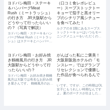
した。ショコラバーなんてすて
い」という思いから...
ヨドバシ梅田・ステーキ
（口コミ食レポレビュ
きな響きですが、どんな世界が
＆ハンバーグMeat
ー）スープストックトー
繰り広げられているのでしょう
ね。チョコレート...
Rush（ミートラッシュ）
キョーで茄子と黒オリー
の行き方 JR大阪駅から
ブのシチリア風シチュー
どうやって行ったらいい
を食べてみた！
の？（写真で解説）
ルクアのＢ1階にあるスープス
トックトーキョーはいつもモー
ヨドバシ梅田・ステーキ＆ハン
ニングメニューをいただくのが
バーグMeat Rush（ミートラッ
習慣になっています。そんな
シュ）はステーキとハンバーグ
中、珍しいメニューが出ていた
のお店です。 アツアツの鉄板に
のでさっそく食べてみました！
乗って出てくるので、ボリュー
「茄子と黒オリーブのシチリア
ムいっぱいのお肉でもついつい
ヨドバシ梅田・お好み焼
がんばった私にご褒美！
風シチュー」です。10月のスー
ペロッとおいしくいただけま
プストックトーキ...
き鶴橋風月の行き方 JR
大阪新阪急ホテルの「モ
す。 ソースも17種類もあり、
い...
大阪駅からどうやって行
ンスレー」ではグランプ
ったらいいの？
リセレクションで優勝し
た作品が食べられるんで
ヨドバシ梅田・お好み焼き鶴橋
風月は大阪では有名なお好み焼
す
き屋さんです。 鶴橋風月のお好
いです。ですが、この時期はOL
み焼きはつなぎが少なくキャベ
女子にもうれしい時期なんです
ツが主役のサクサクふんわりの
よ。夏のボーナスが出ました！
お好み焼きです。 スタッフが目
わーい。ということで、日ごろ
の前で焼いてくれるので、大阪
のお仕事をがんばる私に贅沢な
ならではのお好み焼きを堪能で
ご飯をご褒美をしなくっちゃっ
きますよ...
て思っているんですよね。そこ