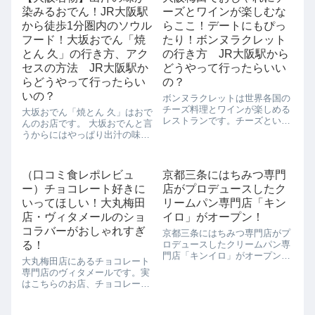
染みるおでん！JR大阪駅
ーズとワインが楽しむな
から徒歩1分圏内のソウル
らここ！デートにもぴっ
フード！大坂おでん「焼
たり！ボンヌラクレット
とん 久」の行き方、アク
の行き方 JR大阪駅から
セスの方法 JR大阪駅か
どうやって行ったらいい
らどうやって行ったらい
の？
いの？
ボンヌラクレットは世界各国の
チーズ料理とワインが楽しめる
大坂おでん「焼とん 久」はおで
レストランです。チーズといえ
んのお店です。 大坂おでんと言
ばワインですが、こちらではそ
うからにはやっぱり出汁の味が
のマリアージュが楽しめるお店
関西風。 こちらは白おでんと言
です。1970年代のヨーロッパを
って、魚介系出汁に「油かす」
イメージした店内で、世界各国
で旨味をプラスした関西風おで
（口コミ食レポレビュ
京都三条にはちみつ専門
のチーズ20種類、ワイン約50種
ん出汁は大阪ならではの味わい
類の中か...
ー）チョコレート好きに
店がプロデュースしたク
です。 さらにこちらの面白いと
ころ...
いってほしい！大丸梅田
リームパン専門店「キン
店・ヴィタメールのショ
イロ」がオープン！
コラバーがおしゃれすぎ
京都三条にはちみつ専門店がプ
る！
ロデュースしたクリームパン専
門店「キンイロ」がオープンし
大丸梅田店にあるチョコレート
ました！「キンイロ」プロデュ
専門店のヴィタメールです。実
ースしたのは無添加にこだわっ
はこちらのお店、チョコレート
た蜂蜜の製造・販売を行う「金
の販売だけでなく、ショコラバ
市商店」さん。「はちみつをも
ーもあるそうなので行ってみま
っと身近に楽しんでもらいた