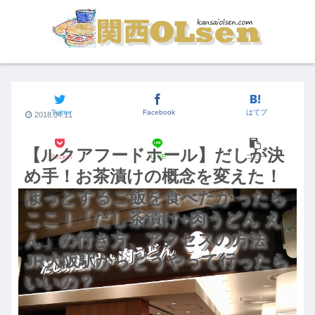
関西のグルメ
Twitter
Facebook
はてブ
2018.04.11
【ルクアフードホール】だしが決
Pocket
LINE
コピー
め手！お茶漬けの概念を変えた！
ほっとするご飯を食べたかったら
ここ！「だし茶漬け+肉うどん え
ん」の行き方、アクセスの方法
JR大阪駅からどうやって行ったら
いいの？