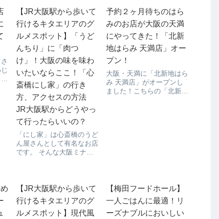
店
【JR大阪駅から歩いて
予約２ヶ月待ちのはら
に
行けるキタエリアのグ
みのお店が大阪の天満
て
ルメスポット】「うど
にやってきた！「北新
んちり」に「肉つ
地はらみ 天満店」オー
け」！大阪の味を味わ
プン！
くさ
わじ
いたいならここ！「心
大阪・天満に「北新地はら
コメ
み 天満店」がオープンし
斎橋にし家」の行き
ょう
ました！こちらの「北新地
屋出
方、アクセスの方法
はらみ 天満店」、実は北
なの
新地で予約2カ月待ちの
JR大阪駅からどうやっ
ば、
「北新地はらみ」の2号店
て行ったらいいの？
茶店
なんです。焼き肉屋さんで
殊な
「にし家」は心斎橋のうど
よく見るハラミですが、弾
茶
ん屋さんとして有名なお店
力があって、ほどよい脂も
です。 そんな大阪ミナミ
感じられておいしいですよ
のお店が、初めてキタ地区
ね...
に出店、グランフロントに
やってきました。 うどん
がおいしいのはもちろんの
うめ
【JR大阪駅から歩いて
【梅田フードホール】
こと、天ぷらも常時40種の
ー
行けるキタエリアのグ
一人ごはんに最適！リ
品揃えでいつでも熱々がい
ュ
ルメスポット】現代風
ーズナブルにおいしい
ただけます。 ...