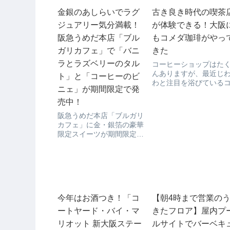
金銀のあしらいでラグ
古き良き時代の喫茶
ジュアリー気分満載！
が体験できる！大阪
阪急うめだ本店「ブル
もコメダ珈琲がやっ
ガリカフェ」で「バニ
きた
ラとラズベリーのタル
コーヒーショップはた
んありますが、最近じ
ト」と「コーヒーのビ
わと注目を浴びている
ニェ」が期間限定で発
ダ珈琲ってご存知でし
か？コメダ珈琲は名古
売中！
身のコーヒーショップ
阪急うめだ本店「ブルガリ
ですが、名古屋といえ
カフェ」に金・銀箔の豪華
知る人ぞ知る根強い喫
限定スイーツが期間限定で
文化がいまなお続く特
販売されます！阪急うめだ
土地柄です。こんな喫
本店「ブルガリカフェ」は
店...
ラグジュアリーカフェで、
高級「ブルガリ」ブランド
のインストアカフェでもあ
ります。そこで食べるスイ
今年はお酒つき！「コ
【朝4時まで営業の
ーツは、もうそれだけで
ラ...
ートヤード・バイ・マ
きたフロア】屋内プ
リオット 新大阪ステー
ルサイトでバーベキ