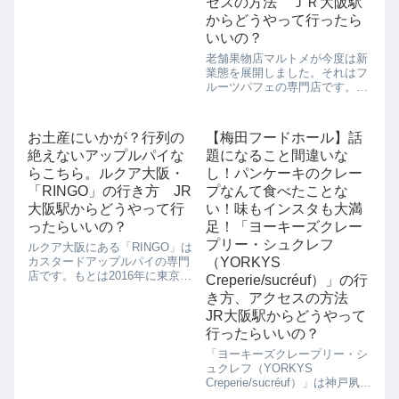
セスの方法 ＪＲ大阪駅
はイタリア産の「サッコロッ
からどうやって行ったら
ソ」という小麦粉にこだわり、
薄焼きのぱりぱりとした食べや
いいの？
すいローマタイプで作っていま
老舗果物店マルトメが今度は新
す。 平日の...
業態を展開しました。それはフ
ルーツパフェの専門店です。
「マルトメ・ザ・ジューサリ
ー」の姉妹店、「マルトメ・
ザ・ジューサリー パフェテリ
お土産にいかが？行列の
【梅田フードホール】話
ア」です。「ルクアフードホー
絶えないアップルパイな
題になること間違いな
ル」に新登場です。果物屋さん
だけに、フルーツのおい...
らこちら。ルクア大阪・
し！パンケーキのクレー
「RINGO」の行き方 JR
プなんて食べたことな
大阪駅からどうやって行
い！味もインスタも大満
ったらいいの？
足！「ヨーキーズクレー
プリー・シュクレフ
ルクア大阪にある「RINGO」は
カスタードアップルパイの専門
（YORKYS
店です。もとは2016年に東京池
Creperie/sucréuf）」の行
袋にオープンしたお店なのです
き方、アクセスの方法
が、月間約13万個を販売するほ
JR大阪駅からどうやって
どの人気で、満を持して先月末
にルクア大阪で関西初出店を果
行ったらいいの？
たしました。実はこちらの
「ヨーキーズクレープリー・シ
「RING...
ュクレフ（YORKYS
Creperie/sucréuf）」は神戸夙川
発の女子に人気のカフェ「ヨー