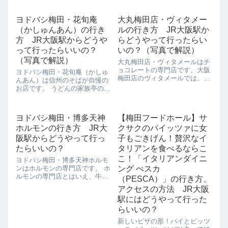
ギーズブランチ（YORKYS
BRUNCH）」の新業態のクレー
ヨドバシ梅田・花旬庵
大丸梅田店・ヴィタメー
プ店です。「ヨーギーズブラン
（かしゅんあん）の行き
ルの行き方 JR大阪駅か
チ（YORKYS BRU...
方 JR大阪駅からどうや
らどうやって行ったらい
って行ったらいいの？
いの？（写真で解説）
（写真で解説）
大丸梅田店・ヴィタメールはチ
ョコレートの専門店です。大阪
ヨドバシ梅田・花旬庵（かしゅ
梅田店のヴィタメールでは、
んあん）は信州のそばが自慢の
「ショコラバー」が楽しめると
お店です。 うどんの家族亭の系
いうところがほかのお店とはち
列店だけあって、おだしもおそ
ょっと変わったところがありま
ばも安定したおいしさです。 お
す。こだわりのカカオ豆を使用
そばだけでなく、15時からは森
ヨドバシ梅田・博多天神
【梅田フードホール】サ
したチョコレートだけあって、
半の抹茶スイーツや、家族亭の
様々な味わいのチョ...
ホルモンの行き方 JR大
クサクのパイッツァに女
オリジナルスイーツそばアイス
なども...
阪駅からどうやって行っ
子もごきげん！贅沢なイ
たらいいの？
タリアンを食べるならこ
こ！「イタリアンダイニ
ヨドバシ梅田・博多天神ホルモ
ンはホルモンの専門店です。 ホ
ング ぺスカ
ルモンの専門店とはいえ、牛肉
（PESCA）」の行き方、
や鶏肉、豚肉も扱っていて、本
アクセスの方法 JR大阪
格的なステーキも食べられま
駅にはどうやって行った
す。 目の前の鉄板で焼き上げて
もらえるので、焼き立てのおい
らいいの？
しいのが食べられますよ。 約
新しいピザの形！パイとピッツ
20種類の...