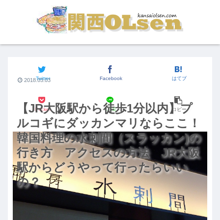
関西のグルメ
Twitter
Facebook
はてブ
2018.03.03
【JR大阪駅から徒歩1分以内】プ
Pocket
LINE
コピー
ルコギにダッカンマリならここ！
韓国料理の水刺間（スラッカン)の
行き方 アクセスの方法 JR大阪
駅からどうやって行ったらいい
の？