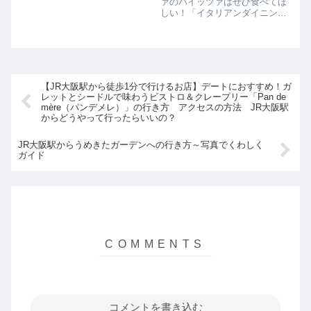
ァのパイッツァはぜひ食べてほ
しい！「イタリアンダイニング
ぺスカ（PESCA）」「ぺスカ
（PESCA）」はイタリアンダ
イニングレストランです。関西
には心斎橋本店を中心に、隠れ
家レストランとして北新地や裏
難波にも展...
【JR大阪駅から徒歩1分で行けるお店】デートにおすすめ！ガ
レットとシードルで味わうビストロ＆クレープリー「Pan de
mère（パンデメレ）」の行き方 アクセスの方法 JR大阪駅
からどうやって行ったらいいの？
JR大阪駅からうめきたガーデンへの行き方～写真でくわしく
ガイド
コメントを書き込む