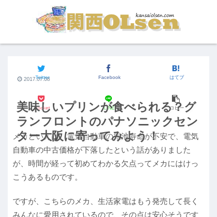
関西のイベント
Twitter
Facebook
はてブ
2017.07.08
美味しいプリンが食べられる？グ
Pocket
LINE
コピー
ランフロントのパナソニックセン
ター大阪に寄ってみよう！
メカといえば、電気自動車の電池寿命が不安で、電気
自動車の中古価格が下落したという話がありました
が、時間が経って初めてわかる欠点ってメカにはけっ
こうあるものです。
ですが、こちらのメカ、生活家電はもう発売して長く
みんなに愛用されているので、その点は安心そうです