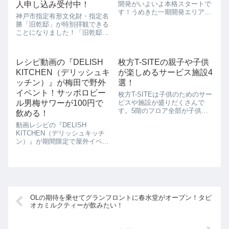
人申し込み受付中！
開発がいよいよ本格スタートで
す！うめきた一期開発エリアは
神戸市指定有形文化財・指定名
グランフロント大阪が建ち、一
勝「旧乾邸」が特別拝観できる
気に梅田の客流れが変わりまし
ことになりました！「旧乾邸」
たよね。二期開発も期待したい
といえば、朝ドラの『べっぴん
ところです。二期開発エリアは
さん』など多くの番組でロケ地
防災を意識した緑のエリアにな
になったところですが、一般に
ると聞いています...
レシピ動画の『DELISH
枚方T-SITEの親子や子供
は公開されてませんでした。そ
KITCHEN（デリッシュキ
が楽しめるサービス施設4
れが、2018年5月24日（木）〜
30日（水...
ッチン）』が梅田で野外
選！
イベント！サッポロビー
枚方T-SITEは子供のためのサー
ル男梅サワーが100円で
ビスや施設が盛りだくさんで
す。5階のフロア全部が子供の
飲める！
ためのフロアとなっていて、子
動画レシピの『DELISH
供服はもちろんのこと、おもち
KITCHEN（デリッシュキッチ
ゃや遊戯設備もあり、パパママ
ン）』が期間限定で屋外イベン
デートで親子連れでも、子供も
ト『男梅屋台』を開催すること
楽しんでいられそうです。ピッ
が決定しました！大阪は、2018
クアップポイ...
年5月21日（月）～25日（金）
グランフロント大阪のうめきた
広場サブスペースで開催です。
この...
OLの期待を乗せてグランフロントに春水堂がオープン！タピ
オカミルクティーが飲みたい！