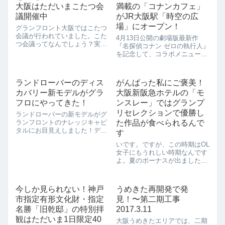
大阪はただいまこたつ会
満載の「コナンカフェ」
議開催中
がJR大阪駅「時空の広
場」にオープン！
グランフロント大阪ではこたつ
会議が行われていました。こた
4月13日公開の劇場版最新作
つ会議ってなんでしょう？実は
『名探偵コナン ゼロの執行人』
こたつ会議って様々なジャンル
を記念して、コラボメニュー満
のスペシャルゲストが「笑いの
載の「コナンカフェ」がJR大阪
メカニズム」に迫る会議なんで
駅「時空の広場」にオープンし
す。こんな会議まで開いてしま
ました。梅田店はこたつの席も
ランドローバーのディス
がんばった私にご褒美！
うなんて…。さすがお笑いの大
あるので、まだ肌寒い夜カフェ
阪だけあって、笑...
カバリー新モデルがグラ
大阪新阪急ホテルの「モ
にはおすすめです。2018年4月2
日から...
フロにやってきた！
ンスレー」ではグランプ
リセレクションで優勝し
ランドローバーの新モデルがグ
ランフロントのナレッジキャピ
た作品が食べられるんで
タルにお目見えしました！ディ
す
スカバリーの新モデルですよ。
いです。ですが、この時期はOL
重厚感があって、まさに大人の
女子にもうれしい時期なんです
車って感じですね。会場にはキ
よ。夏のボーナスが出ました！
ャンプ用品が広げられていまし
わーい。ということで、日ごろ
た。車に乗ってキャンプにいっ
のお仕事をがんばる私に贅沢な
てもなんだか安心...
ご飯をご褒美をしなくっちゃっ
今しか見られない！神戸
うめきた再開発で発
て思っているんですよね。そこ
市指定有形文化財・指定
見！〜第二期工事
で気になっているのが、阪急阪
神第一ホテルグ...
名勝「旧乾邸」の特別拝
2017.3.11
観はただいま1日限定40
大阪うめきたエリアでは、二期