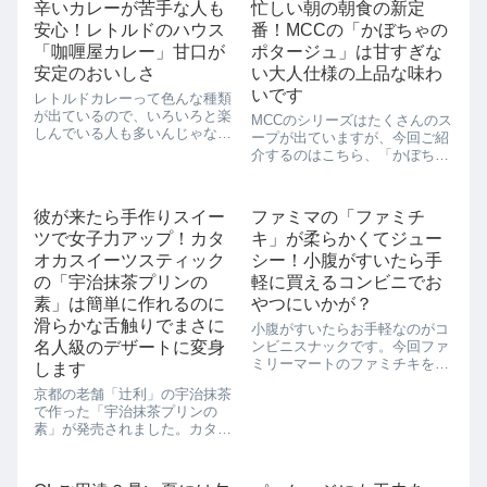
ジサイダー、チェ...
辛いカレーが苦手な人も
忙しい朝の朝食の新定
ートプリンができちゃうんで
安心！レトルドのハウス
番！MCCの「かぼちゃの
す。それも１つから簡単に作れ
るのでおひとり様の...
「咖喱屋カレー」甘口が
ポタージュ」は甘すぎな
安定のおいしさ
い大人仕様の上品な味わ
いです
レトルドカレーって色んな種類
が出ているので、いろいろと楽
MCCのシリーズはたくさんのス
しんでいる人も多いんじゃない
ープが出ていますが、今回ご紹
かと思います。種類の多いカレ
介するのはこちら、「かぼちゃ
ーはどれも食べてみたくて楽し
のポタージュ」です。「かぼち
みなんですが、実は私は辛いも
ゃのポタージュ」といえば、い
のが苦手で、始めはおいしいと
ろんなメーカーでも出ているの
彼が来たら手作りスイー
ファミマの「ファミチ
思ったカレーもなかなか食べ続
ですが、こちらの「かぼちゃの
けていくことがで...
ツで女子力アップ！カタ
キ」が柔らかくてジュー
ポタージュ」は甘すぎないのが
いいんです。甘...
オカスイーツスティック
シー！小腹がすいたら手
の「宇治抹茶プリンの
軽に買えるコンビニでお
素」は簡単に作れるのに
やつにいかが？
滑らかな舌触りでまさに
小腹がすいたらお手軽なのがコ
名人級のデザートに変身
ンビニスナックです。今回ファ
ミリーマートのファミチキを食
します
べてみました。ファミチキのい
京都の老舗「辻利」の宇治抹茶
いところは コンビニで手に入る
で作った「宇治抹茶プリンの
ということ！24時間すぐ手に入
素」が発売されました。カタオ
ります。 骨がないので食べやす
カスイーツスティックという商
くてジューシー。 宅飲みのとき
品で、1つずつ粉末になってお
に...
湯に溶かすだけで作れます。家