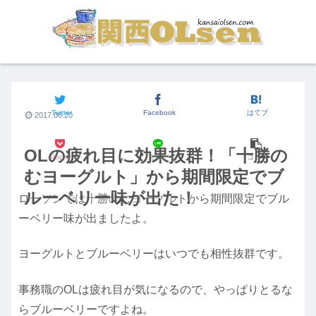
街の食いしん坊
Twitter
Facebook
はてブ
2017.06.20
OLの疲れ目に効果抜群！「十勝の
Pocket
LINE
コピー
むヨーグルト」から期間限定でブ
ルーベリー味が出た！
ローソンでは十勝のむヨーグルトから期間限定でブル
ーベリー味が出ましたよ。
ヨーグルトとブルーベリーはいつでも相性抜群です。
事務職のOLは疲れ目が気になるので、やっぱりとるな
らブルーベリーですよね。