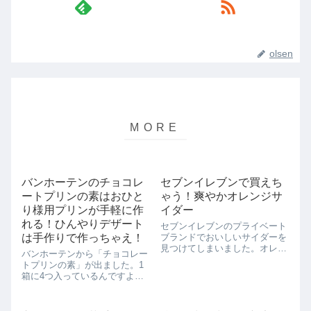
olsen
バンホーテンのチョコレ
セブンイレブンで買えち
ートプリンの素はおひと
ゃう！爽やかオレンジサ
り様用プリンが手軽に作
イダー
れる！ひんやりデザート
セブンイレブンのプライベート
は手作りで作っちゃえ！
ブランドでおいしいサイダーを
見つけてしまいました。オレン
バンホーテンから「チョコレー
ジサイダーです。オレンジの酸
トプリンの素」が出ました。1
味が、甘くなりすぎがちなサイ
箱に4つ入っているんですよ。
ダーに効いて、スッキリ仕上げ
こちらの「チョコレートプリン
ています。炭酸が恋しい季節に
の素」、なんと、お湯を注いで
なりましたね。この夏はオレン
混ぜるだけでおいしいチョコレ