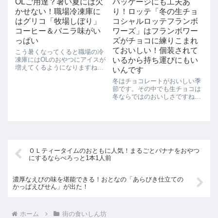
OLご用達？暑い夏には欠
パッケージにも工夫あ
でスイーツを作るとなると、つ
かせない！職場冷凍庫に
り！ロッテ「冬の生チョ
いつい量が多くなってしまうも
のですが、1つだけ...
はグリコ「牧場しぼり」
コシャルロッテフランボ
コーヒー＆バニラ味がい
ワーズ」はフランボワー
っぱい
ズがチョコに練りこまれ
ておいしい！個装されて
こう暑くなってくると職場の冷
凍庫にはOLのおやつにアイスが
いるから持ち運びにもい
増えてくるようになりますね。
いんです
そこで、おすすめのアイスはこ
冬はチョコレートがおいしい季
ちら。「グリコ 牧場しぼり
節です。その中でも生チョコは
コーヒー＆バニラ」味です。ロ
冬ならではのおいしさですね。
ーソンで新発売中です！この
今年の新製品、ロッテ「冬の生
「牧場しぼり」、何がすごいか
チョコシャルロッテフランボワ
ってしぼって3日...
ーズ」をローソンで買ってみま
した。見てください！箱がこん
な感じに引き出せるようになっ
ているんです。ち...
ＯＬティータイムのおともに人気！まるごとバナナをおやつ
にするならぺろっと1本1人前
濃厚なえびの味を堪能できる！おとなの「あらびき仕立ての
かっぱえびせん」が出た！
ホーム
街の食いしん坊