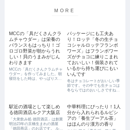
MCCの「具だくさんクラ
パッケージにも工夫あ
ムチャウダー」は栄養の
り！ロッテ「冬の生チョ
バランスもはっちり！ゴ
コシャルロッテフランボ
ロゴロ野菜が朝からうれ
ワーズ」はフランボワー
しい！貝のうまみがじん
ズがチョコに練りこまれ
わりきます
ておいしい！個装されて
いるから持ち運びにもい
MCCの「具だくさんクラムチャ
ウダー」を作ってみました。朝
いんです
寝坊をした時は、やっぱりスー
冬はチョコレートがおいしい季
プがあると簡単な朝食になって
節です。その中でも生チョコは
心強いものです。お野菜も色ん
冬ならではのおいしさですね。
なものが入っているんですね。
今年の新製品、ロッテ「冬の生
MCCの「具だくさんクラムチャ
チョコシャルロッテフランボワ
ウダー」はレンジで作れるの
ーズ」をローソンで買ってみま
で、とっても簡...
駅近の酒場として楽しめ
中華料理にぴったり！1人
した。見てください！箱がこん
る徳田酒店ルクア大阪店
分から入れられるルピシ
な感じに引き出せるようになっ
ているんです。ち...
アの「養生プーアル茶」
「大衆飲み処 徳田酒店」は創業
明治23年の京橋生まれの酒屋
はほんのり漢方の香り
「徳田商店」のお店です。 ルク