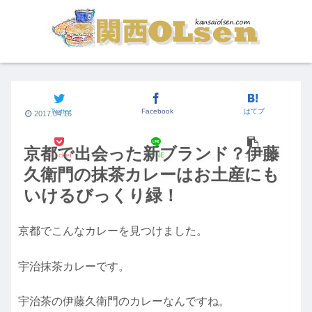
街の食いしん坊
Twitter
Facebook
はてブ
2017.04.16
京都で出会った新ブランド？伊藤
Pocket
LINE
コピー
久衛門の抹茶カレーはお土産にも
いけるびっくり緑！
京都でこんなカレーを見つけました。
宇治抹茶カレーです。
宇治茶の伊藤久衛門のカレーなんですね。