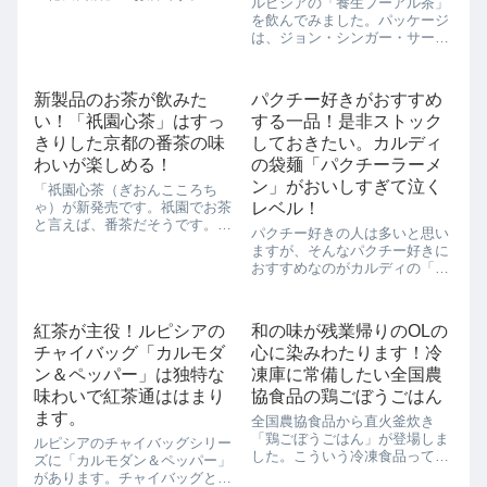
ルピシアの「養生プーアル茶」
アの地下にあるバルチカ内にあ
を飲んでみました。パッケージ
りますよ。 おしゃれなお店が多
は、ジョン・シンガー・サージ
いルクアの中に酒場があるなん
ェント「カーネーション・リリ
て驚きですよね！ 大衆飲み処と
ー，リリー，ローズ」ロンド
銘打っているだけあって気楽に
ン、デート美術館の作品です。
飲める ...
新製品のお茶が飲みた
パクチー好きがおすすめ
天使のようなかわいい子供の絵
い！「祇園心茶」はすっ
する一品！是非ストック
ですね。中はこんな感じ。茶葉
がくるくるっと縮ま...
きりした京都の番茶の味
しておきたい。カルディ
わいが楽しめる！
の袋麺「パクチーラーメ
ン」がおいしすぎて泣く
「祇園心茶（ぎおんこころち
ゃ）が新発売です。祇園でお茶
レベル！
と言えば、番茶だそうです。こ
パクチー好きの人は多いと思い
ちらの祇園心茶は、京都「祇園
ますが、そんなパクチー好きに
丸山」の丸山嘉桜（まるやまよ
おすすめなのがカルディの「パ
しお）氏監修の京番茶で、京の
クチーラーメン」です。【乾燥
料亭でもてなされるほどの味わ
パクチーがパクチー好きをうな
いを再現したお茶だそうです。
らせる】袋めんなんですが、作
なにやら海洋深層水...
紅茶が主役！ルピシアの
和の味が残業帰りのOLの
り方はいたって簡単。普通の袋
チャイバッグ「カルモダ
心に染みわたります！冷
めんのように作っていきます。
中に乾燥パクチー...
ン＆ペッパー」は独特な
凍庫に常備したい全国農
味わいで紅茶通ははまり
協食品の鶏ごぼうごはん
ます。
全国農協食品から直火釜炊き
「鶏ごぼうごはん」が登場しま
ルピシアのチャイバッグシリー
した。こういう冷凍食品ってOL
ズに「カルモダン＆ペッパー」
の強い味方です。夜疲れて帰っ
があります。チャイバッグとい