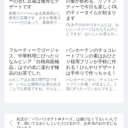
ているんです。ち...
ーの杏仁豆腐は優秀なデ
の量が飲める、リプトン
ザートです
ティーで今日も楽しくOL
のティータイムが始まり
業務スーパーにある業務用ひし
形杏仁豆腐です。さすが業務ス
ます
ーパーだけあって、業務用です
OL女子のおやつタイムには、お
ね。この業務用杏仁豆腐が意外
いしいスイーツはもちろんのこ
と使い勝手がいいんです。こん
とですが、おいしいお茶もやっ
なふうに容器に入れるだけで、
ぱり欠かせません。そこでリプ
ちょっとしたデザートに早変わ
トンのこんな缶をコストコでみ
りです。切れてるから掬えばい
つけてしまいました。横から見
いだけという誰で...
フルーティーでゴージャ
バンホーテンのチョコレ
た図。上から見た図。ここから
ス。中華料理にぴったり
ートプリンの素はおひと
わかるようにほぼ正方形なんで
す。もうこの缶...
なルピシア「白桃烏龍極
り様用プリンが手軽に作
品」はその名に違わず極
れる！ひんやりデザート
品のお茶でした
は手作りで作っちゃえ！
ルピシアはお茶の専門店です
バンホーテンから「チョコレー
が、いろんな種類のお茶がある
トプリンの素」が出ました。1
ことでも有名ですね。そんなル
箱に4つ入っているんですよ。
ピシアですが、絵画シリーズと
こちらの「チョコレートプリン
のコラボもよくしています。最
の素」、なんと、お湯を注いで
近も草間彌生さんの展示、「草
混ぜるだけでおいしいチョコレ
間彌生 我が永遠の人生」のコ
ートプリンができちゃうんで
ラボとして、六本木の国立新美
す。それも１つから簡単に作れ
術館でオリジナルテ...
るのでおひとり様の...
紀文の「パリパリポテトＷチーズ」は揚げなくてもいいんで
す。焼いてもおいしくいただけるので、お弁当のおかずにも
ぴったり