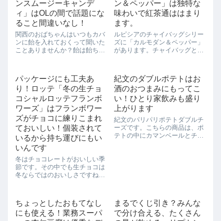
ンスムージーキャンデ
ン＆ペッパー」は独特な
ィ」はOLの間で話題にな
味わいで紅茶通ははまり
ること間違いなし！
ます。
関西のおばちゃんはいつもカバ
ルピシアのチャイバッグシリー
ンに飴を入れておくって聞いた
ズに「カルモダン＆ペッパー」
ことありませんか？飴は飴ちゃ
があります。チャイバッグとい
んって呼ばれていて、コミュニ
うことなので、牛乳で飲んでも
ケーションツールとしてあちこ
おいしいと思うのですが、今回
ちでばらまかれるものとなって
はお湯で作ってみました。「カ
パッケージにも工夫あ
紀文のダブルポテトはお
います。もちろん、OL女子のカ
ルモダン＆ペッパー」の袋に
り！ロッテ「冬の生チョ
酒のおつまみにもってこ
バンにも飴ちゃんは入っている
は、ゴヤ「着衣のマハ」マドリ
んですよね。と...
ード、プラド美術館...
コシャルロッテフランボ
い！ひとり家飲みも盛り
ワーズ」はフランボワー
上がります
ズがチョコに練りこまれ
紀文のパリパリポテトダブルチ
ておいしい！個装されて
ーズです。こちらの商品は、ポ
テトの中にカマンベールとチェ
いるから持ち運びにもい
ダーチーズが入っていて、濃厚
いんです
なチーズも味わえますよ。家で
冬はチョコレートがおいしい季
揚げ物は敷居が高いので、餃子
節です。その中でも生チョコは
のように蒸し焼きにしてみまし
冬ならではのおいしさですね。
た。蒸し焼きでもパリパリとし
今年の新製品、ロッテ「冬の生
ていい感じでした...
チョコシャルロッテフランボワ
ーズ」をローソンで買ってみま
ちょっとしたおもてなし
まるでくじ引き？みんな
した。見てください！箱がこん
にも使える！業務スーパ
で分け合える、たくさん
な感じに引き出せるようになっ