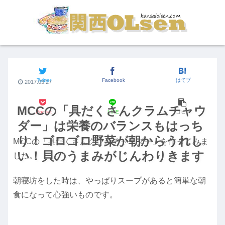
街の食いしん坊
Twitter
Facebook
はてブ
2017.03.27
MCCの「具だくさんクラムチャウ
Pocket
LINE
コピー
ダー」は栄養のバランスもはっち
り！ゴロゴロ野菜が朝からうれし
MCCの「具だくさんクラムチャウダー」を作ってみま
い！貝のうまみがじんわりきます
した。
朝寝坊をした時は、やっぱりスープがあると簡単な朝
食になって心強いものです。