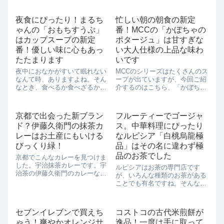
夜食にぴったり！まるち
忙しい朝の朝食の新定
ゃんの「おもちすうぷ」
番！MCCの「かぼちゃの
はカップスープの新定
ポタージュ」は甘すぎな
番！優しい味に心もあっ
い大人仕様の上品な味わ
たたまります
いです
夜中におなかがすいて眠れない
MCCのシリーズはたくさんのス
なんて時、ありますよね。そん
ープが出ていますが、今回ご紹
なとき、食べるか食べざるか、
介するのはこちら、「かぼちゃ
女子はいろいろと考えてしまい
のポタージュ」です。「かぼち
ますよね。夜中の食事は確実に
ゃのポタージュ」といえば、い
脂肪になるし、かといって、食
ろんなメーカーでも出ているの
京都で出会った新ブラン
フルーティーでゴージャ
べないで寝られないのも明日の
ですが、こちらの「かぼちゃの
ド？伊藤久衛門の抹茶カ
ス。中華料理にぴったり
仕事に影響しそうです。まるち
ポタージュ」は甘すぎないのが
ゃんの「おもちす...
いいんです。甘...
レーはお土産にもいける
なルピシア「白桃烏龍極
びっくり緑！
品」はその名に違わず極
品のお茶でした
京都でこんなカレーを見つけま
した。宇治抹茶カレーです。宇
ルピシアはお茶の専門店です
治茶の伊藤久衛門のカレーなん
が、いろんな種類のお茶がある
ですね。レトルドになっている
ことでも有名ですね。そんなル
ので、簡単に作れます。で、実
ピシアですが、絵画シリーズと
際作ってみてびっくり！緑カレ
のコラボもよくしています。最
ーです。パッケージにもそのよ
近も草間彌生さんの展示、「草
セブンイレブンで買えち
コストコの古代米煎餅が
うな絵はあったものの、まさか
間彌生 我が永遠の人生」のコ
ほんとうにそうだ...
ゃう！爽やかオレンジサ
逸品！一度は手に取って
ラボとして、六本木の国立新美