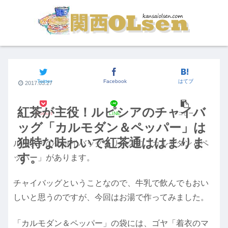
街の食いしん坊
Twitter
Facebook
はてブ
2017.03.27
紅茶が主役！ルピシアのチャイバ
Pocket
LINE
コピー
ッグ「カルモダン＆ペッパー」は
独特な味わいで紅茶通ははまりま
ルピシアのチャイバッグシリーズに「カルモダン＆ペ
す。
ッパー」があります。
チャイバッグということなので、牛乳で飲んでもおい
しいと思うのですが、今回はお湯で作ってみました。
「カルモダン＆ペッパー」の袋には、ゴヤ「着衣のマ