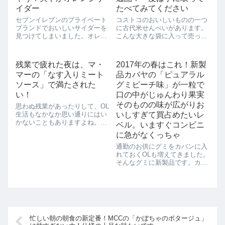
術館でオリジナルテ...
イダー
たべてみてください
セブンイレブンのプライベート
コストコのおいしいものの一つ
ブランドでおいしいサイダーを
に古代米せんべいがあります。
見つけてしまいました。オレン
こんな大きな袋に入って売って
ジサイダーです。オレンジの酸
るんですよ。それもそのはず。
味が、甘くなりすぎがちなサイ
なんと中はさらに3袋ありまし
ダーに効いて、スッキリ仕上げ
た。それもけっこうな量です。
残業で疲れた夜は、マ・
2017年の春はこれ！新製
ています。炭酸が恋しい季節に
さらに１つ１つ個別装している
マーの「なす入りミート
品カバヤの「ピュアラル
なりましたね。この夏はオレン
ところがうれしい。気軽にバッ
ジサイダー、チェ...
グに忍ばせて置け...
ソース」で満たされた
グミピーチ味」が一粒で
い！
口の中がじゅんわり果実
そのものの味が広がりお
思わぬ残業があったりして、OL
生活もなかなか思い通りにはい
いしすぎて買占めたいレ
かないこともありますよね。遅
ベル。いますぐコンビニ
い夜ご飯に、なんの用意もして
に急がなくっちゃ
いなかったってことも度々で
す。お腹が空いてるのに、疲れ
通勤のお供にグミをカバンに入
すぎて何にも作りたくないって
れておくOLも増えてきました。
そんな泣きそうな夜には、
そんなグミに新製品です。カバ
「マ・マーのなす入り...
ヤの「ピュアラルグミ」ピーチ
味です。カバヤの「ピュアラル
グミ」ピーチ味のいいところは
果汁感たっぷりで桃のみずみず
しさを楽しめる 甘酸っぱくて女
子好み...
忙しい朝の朝食の新定番！MCCの「かぼちゃのポタージュ」