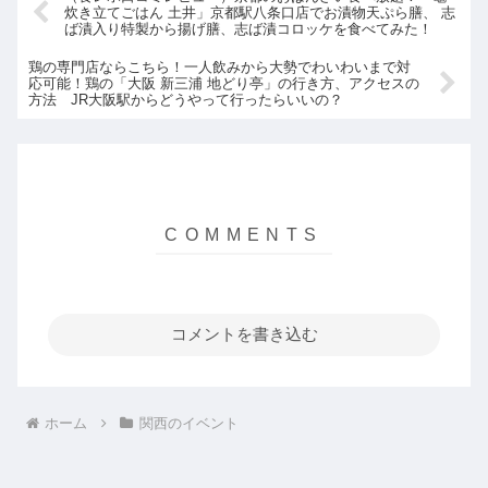
炊き立てごはん 土井」京都駅八条口店でお漬物天ぷら膳、 志
ば漬入り特製から揚げ膳、志ば漬コロッケを食べてみた！
鶏の専門店ならこちら！一人飲みから大勢でわいわいまで対
応可能！鶏の「大阪 新三浦 地どり亭」の行き方、アクセスの
方法 JR大阪駅からどうやって行ったらいいの？
コメントを書き込む
ホーム
関西のイベント