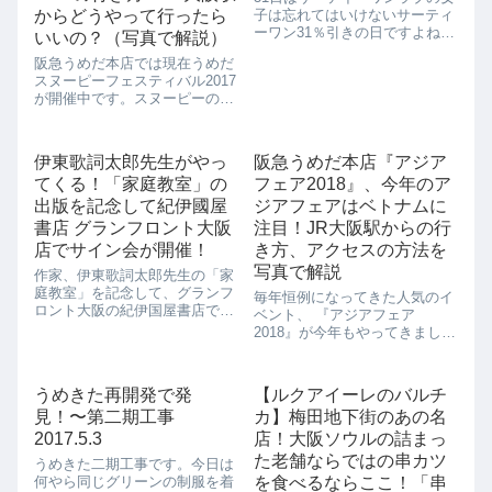
からどうやって行ったら
子は忘れてはいけないサーティ
ーワン31％引きの日ですよね！
いいの？（写真で解説）
この日は3割近くお得なので、
阪急うめだ本店では現在うめだ
ちょっとリッチにサーティーワ
スヌーピーフェスティバル2017
ンのアイスクリームを楽しみた
が開催中です。スヌーピーのグ
い！ということで、ダブルにし
ッズはもちろんのこと、インス
ました。ニューヨークチーズケ
タ映えするスヌーピーのフォト
ーキとラズベ...
スポットもあるので、ぜひ遊び
伊東歌詞太郎先生がやっ
阪急うめだ本店『アジア
に行ってみてくださいね。フェ
てくる！「家庭教室」の
フェア2018』、今年のア
スティバルではスヌーピーグッ
ズが勢ぞろい...
出版を記念して紀伊國屋
ジアフェアはベトナムに
書店 グランフロント大阪
注目！JR大阪駅からの行
店でサイン会が開催！
き方、アクセスの方法を
写真で解説
作家、伊東歌詞太郎先生の「家
庭教室」を記念して、グランフ
毎年恒例になってきた人気のイ
ロント大阪の紀伊国屋書店でサ
ベント、 『アジアフェア
イン会が開催されることになり
2018』が今年もやってきまし
ました！伊東歌詞太郎先生の
た！今年の目玉はベトナムで
「家庭教室」は、家庭教師の大
す。ランタン祭で有名なベトナ
学生灰原巧を中心に、彼が家庭
ムは、今日本人に人気の観光
うめきた再開発で発
【ルクアイーレのバルチ
教師をする子供たちが抱える
地。当日はイベント会場はベト
様々な家庭の問題をオ...
見！〜第二期工事
カ】梅田地下街のあの名
ナムの街並みを再現。ランタン
で埋め尽くされた様子は...
2017.5.3
店！大阪ソウルの詰まっ
た老舗ならではの串カツ
うめきた二期工事です。今日は
何やら同じグリーンの制服を着
を食べるならここ！「串