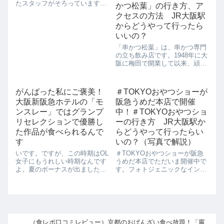
たスタッフがそろっています
かつ松葉」の行き方、ア
ね。ずいぶん整列して朝の体操
クセスの方法 JR大阪駅
でもしているかのようです。そ
からどうやって行ったら
れにしても車両がたくさんで
す。おや？ばらけましたね。中
いいの？
津側も何やら道路ができてきま
「串かつ松葉」は、串かつ専門
したね。うめきた二期...
の立ち飲み店です。1948年に大
阪に梅田で開業して以来、頑固
に先代の味を守り続けていま
す。実はこちらの「串かつ松
葉」は、梅田地下道で60年以上
がんばった私にご褒美！
＃TOKYOおやつショーが
営業を続けた大阪人に愛され続
大阪新阪急ホテルの「モ
阪急うめだ本店で開催
けたお店。ですが、梅田地下道
の拡幅工事のた...
ンスレー」ではグランプ
中！＃TOKYOおやつショ
リセレクションで優勝し
ーの行き方 JR大阪駅か
た作品が食べられるんで
らどうやって行ったらい
す
いの？（写真で解説）
いです。ですが、この時期はOL
＃TOKYOおやつショーが阪急
女子にもうれしい時期なんです
うめだ本店でただいま開催中で
よ。夏のボーナスが出ました！
す。フォトジェニックなインス
わーい。ということで、日ごろ
タ映えするおやつが大集合なの
のお仕事をがんばる私に贅沢な
で、写真好きな人には楽しめる
ご飯をご褒美をしなくっちゃっ
イベントですよ。こちらはパー
て思っているんですよね。そこ
ラ＠表参道です。こちらはフォ
で気になっているのが、阪急阪
トジェニックなクレープです。
神第一ホテルグ...
無花果とブルー...
（食レポ口コミレビュー）京都のおばんざい食べ放題！「竈