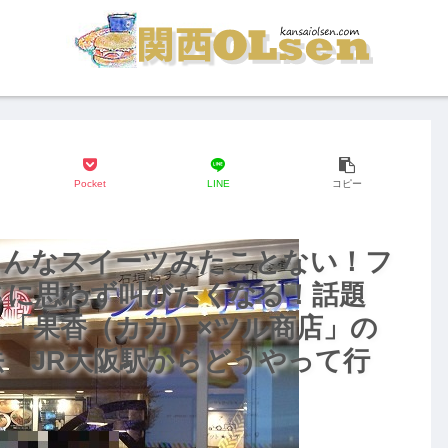
Pocket
LINE
コピー
こんなスイーツみたことない！フ
さに思わず叫びたくなる！話題
「果香（カカ）×ツル商店」の
 JR大阪駅からどうやって行