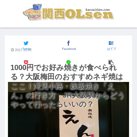
関西のグルメ
Twitter
Facebook
はてブ
2017.11.05
1000円でお好み焼きが食べられ
Pocket
LINE
コピー
る？大阪梅田のおすすめネギ焼は
ここ！滝見小路・鉄板焼き「え
ん」の行き方 JR大阪駅からどう
やって行ったらいいの？