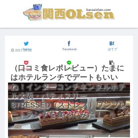
関西のグルメ
Twitter
Facebook
はてブ
2017.09.16
（口コミ食レポレビュー）たまに
Pocket
LINE
コピー
はホテルランチでデートもいい
ね！インターコンチネンタルホテ
ル大阪・パティスリー
STRESSED（ストレス）ワンプレ
ートランチを食べてみた！