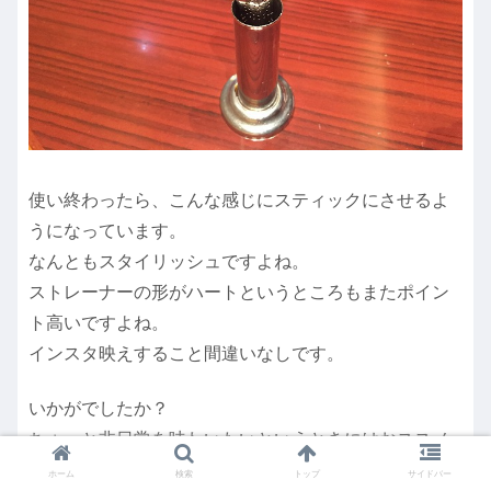
使い終わったら、こんな感じにスティックにさせるよ
うになっています。
なんともスタイリッシュですよね。
ストレーナーの形がハートというところもまたポイン
ト高いですよね。
インスタ映えすること間違いなしです。
いかがでしたか？
ちょっと非日常を味わいたいというときにはおススメ
ですよ。
ホーム
検索
トップ
サイドバー