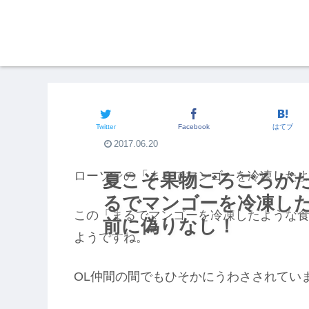
街の食いしん坊
Twitter
Facebook
はてブ
2017.06.20
ローソンの「まるでマンゴーを冷凍した
夏こそ果物ごろごろが
るでマンゴーを冷凍し
この「まるでマンゴーを冷凍したような
前に偽りなし！
ようですね。
OL仲間の間でもひそかにうわさされてい