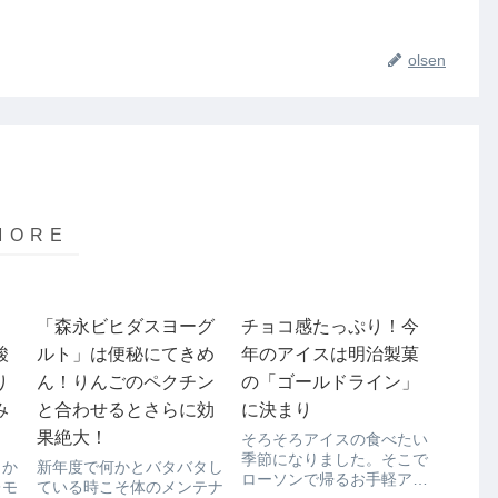
olsen
「森永ビヒダスヨーグ
チョコ感たっぷり！今
酸
ルト」は便秘にてきめ
年のアイスは明治製菓
り
ん！りんごのペクチン
の「ゴールドライン」
み
と合わせるとさらに効
に決まり
果絶大！
そろそろアイスの食べたい
季節になりました。そこで
らか
新年度で何かとバタバタし
ローソンで帰るお手軽アイ
レモ
ている時こそ体のメンテナ