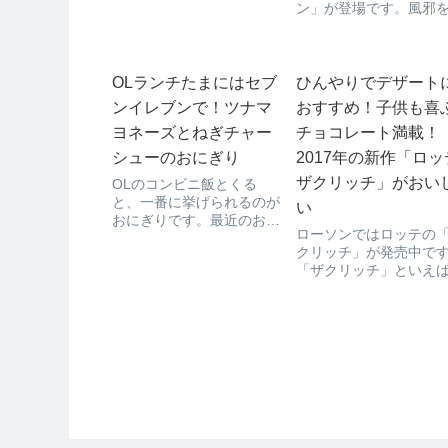
アメがぽてちです。これは
ン」が登場です。風邪
OLが黙っているわけがな
いたとき、ビタミンの
い！もう職場はこの話で持
れるものが飲みたいっ
ちきりです。お楽しみはお
うことがありますね。
茶の時間までとっておい
らのグリーンバヤリー
OLランチたまにはセブ
ひんやりでデザート
て…。さっそく待ちに待っ
「青ゆずレモン」はそ
ンイレブンで！ツナマ
おすすめ！子供も喜
たお茶の時間がやってきま
時にオススメです。ビ
し...
ヨネーズとねぎチャー
チョコレート満載！
ンCたっぷりで、酸っぱ
て...
シューのおにぎり
2017年の新作「ロッ
ザクリッチ」がおい
OLのコンビニ飯とくる
と、一番に挙げられるのが
い
おにぎりです。最近のおに
ローソンではロッテの
ぎりは色々と工夫をしてい
クリッチ」が発売中で
ておいしいんですよ。ご飯
「ザクリッチ」といえ
もちゃんと味が付いてて、
食べ応えバッチリなの
白ご飯の部分だけ食べても
お腹がしっかり満たさ
十分おいしいんです。さ
す。また、ザクザク食
て、今回買ってみたのはセ
るから暑い夏でもひん
ブンイレブンのツナマヨネ
デザートとしてオスス
ーズ...
す。さっそく買って食
みました。【中はチョ
レ...