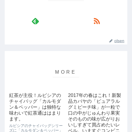
olsen
紅茶が主役！ルピシアの
2017年の春はこれ！新製
チャイバッグ「カルモダ
品カバヤの「ピュアラル
ン＆ペッパー」は独特な
グミピーチ味」が一粒で
味わいで紅茶通ははまり
口の中がじゅんわり果実
ます。
そのものの味が広がりお
いしすぎて買占めたいレ
ルピシアのチャイバッグシリー
ズに「カルモダン＆ペッパー」
ベル。いますぐコンビニ