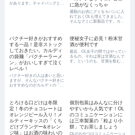
があります。チャイバッグとい
に急がなくっちゃ
うことなので、牛乳で飲んでも
通勤のお供にグミをカバンに入
おいしいと思うのですが、今回
れておくOLも増えてきました。
はお湯で作ってみました。「カ
そんなグミに新製品です。カバ
ルモダン＆ペッパー」の袋に
ヤの「ピュアラルグミ」ピーチ
は、ゴヤ「着衣のマハ」マドリ
味です。カバヤの「ピュアラル
ード、プラド美術館...
グミ」ピーチ味のいいところは
パクチー好きがおすすめ
便秘女子に必見！粉末甘
果汁感たっぷりで桃のみずみず
する一品！是非ストック
酒が便利です
しさを楽しめる 甘酸っぱくて女
子好み...
しておきたい。カルディ
最近、OL女子の間ではやってい
の袋麺「パクチーラーメ
るもの、それは実は甘酒なんで
す。というのも、甘酒を飲むと
ン」がおいしすぎて泣く
便秘にいいというテレビがあっ
レベル！
たんですね。乳酸菌がたくさん
パクチー好きの人は多いと思い
だそうで、それが腸内環境を整
ますが、そんなパクチー好きに
えるのだとか。というわけで、
おすすめなのがカルディの「パ
今OLの中で甘酒が一種のブーム
クチーラーメン」です。【乾燥
となっていま...
パクチーがパクチー好きをうな
らせる】袋めんなんですが、作
とろける口どけは冬限
個別包装はみんなに分け
り方はいたって簡単。普通の袋
定！冬のチョコレートは
やすいから人気です！OL
めんのように作っていきます。
中に乾燥パクチー...
オレンジピール入り！メ
のコミュニケーションに
ルティーキッスの「くち
は三幸製菓の「粒より小
どけブランデー&オレン
餅」でお茶しましょう
ジ味」はお酒の味わいの
OLのおやつはコミュニケーショ