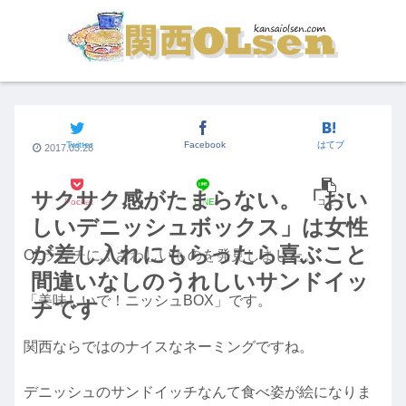
街の食いしん坊
Twitter
Facebook
はてブ
2017.03.28
サクサク感がたまらない。「おい
Pocket
LINE
コピー
しいデニッシュボックス」は女性
が差し入れにもらったら喜ぶこと
OLランチにふさわしいものを発見しました。
間違いなしのうれしいサンドイッ
「美味しいで！ニッシュBOX」です。
チです
関西ならではのナイスなネーミングですね。
デニッシュのサンドイッチなんて食べ姿が絵になりま