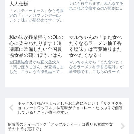
大人仕様
ンにも役立ちます。みんなであ
れこれと交換するのが恒例にな
「メルティーキッス」から冬限
っているので、個別装のお菓子
定の「くちどけブランデー&オ
は重宝するんです。チョコレー
レンジ味」が新発売です！ブラ
トや飴などは、夏場は溶けてし
ンデーの香りが濃厚で、お酒の
まって人にあげられない代物に
お供にぴったりという噂のチョ
なってしまう可能性があるの
コレートです。【コンビニロー
で、もっぱら夏場...
和の味が残業帰りのOLの
マルちゃんの「また食べ
ソンでお手軽に買えちゃう】コ
心に染みわたります！冷
たくなるラーメン柚子香
ンビニローソンでさっそく買っ
て見ました！こち...
凍庫に常備したい全国農
る塩味」は言葉通りまた
協食品の鶏ごぼうごはん
食べたくなる！
全国農協食品から直火釜炊き
マルちゃんから「また食べたく
「鶏ごぼうごはん」が登場しま
なるラーメン柚子香る塩味」が
した。こういう冷凍食品ってOL
新登場です。こちらのラーメ
の強い味方です。夜疲れて帰っ
ン、柚子味がおいしいんです。
た時でも、ちゃんと一品になっ
作るなり柚子の香りが部屋の中
てくれるのがうれしいんですよ
に漂ってきて、幸せな気分にな
ね。こういうものがOLの冷凍庫
れますよ。鯛だしを使っている
にはたくさんありますよ。鶏だ
ということなのですが、まさに
けでなく、ごぼ...
料亭のような上品な...
ボックス仕様がちょっとしたお土産にもいい！「サクサクチ
ョコレートワッフル」抹茶味がチョコレートたっぷりで個装
しているところが食べやすい
伊藤園のティーパック「アップルティー」は香りも素敵で女
子の中では定評です