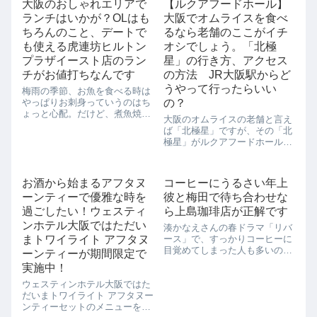
大阪のおしゃれエリアで
【ルクアフードホール】
ランチはいかが？OLはも
大阪でオムライスを食べ
ちろんのこと、デートで
るなら老舗のここがイチ
も使える虎連坊ヒルトン
オシでしょう。「北極
プラザイースト店のラン
星」の行き方、アクセス
チがお値打ちなんです
の方法 JR大阪駅からど
うやって行ったらいい
梅雨の季節、お魚を食べる時は
やっぱりお刺身っていうのはち
の？
ょっと心配。だけど、煮魚焼き
大阪のオムライスの老舗と言え
魚となると、とたんに敷居も高
ば「北極星」ですが、その「北
くなってきます。お魚のいい点
極星」がルクアフードホールに
はよく知っているつもりです
やって来ました！JR大阪駅から
が、それでもなかなか調理しに
も近いので、大阪の味を大阪観
くかったり、レパートリーがな
光に来た人にも気軽に食べても
かったりして、なか...
お酒から始まるアフタヌ
コーヒーにうるさい年上
らえますね。「北極星」は大正
ーンティーで優雅な時を
彼と梅田で待ち合わせな
11年創業の洋食店です。その中
でも看板メニ...
過ごしたい！ウェスティ
ら上島珈琲店が正解です
ンホテル大阪ではただい
湊かなえさんの春ドラマ「リバ
まトワイライト アフタヌ
ース」で、すっかりコーヒーに
目覚めてしまった人も多いので
ーンティーが期間限定で
はないでしょうか？「リバー
実施中！
ス」では、コーヒーが様々な場
ウェスティンホテル大阪ではた
面で伏線になっていましたね。
だいまトワイライト アフタヌー
それと同時にコーヒーの楽しみ
ンティーセットのメニューを実
方を感じた人も少なくないので