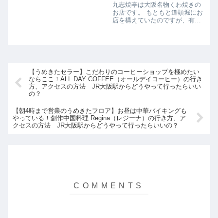
は、「海鮮浜焼き」、「セイロ
九志焼亭は大阪名物くわ焼きの
蒸し」、「産直鮮魚刺身」が三
お店です。 もともと道頓堀にお
大名物であり、魚や貝を色んな
店を構えていたのですが、有名
調理方法でお...
になって大阪のキタエリアにも
やってきました。 オーナーシェ
フは多々納大典(たたのひろの
ぶ)シェフで、素材にこだわり、
お野菜はすべて信頼おける契約
農家か...
【うめきたセラー】こだわりのコーヒーショップを極めたい
ならここ！ALL DAY COFFEE（オールデイコーヒー）の行き
方、アクセスの方法 JR大阪駅からどうやって行ったらいい
の？
【朝4時まで営業のうめきたフロア】お昼は中華バイキングも
やっている！創作中国料理 Regina（レジーナ）の行き方、ア
クセスの方法 JR大阪駅からどうやって行ったらいいの？