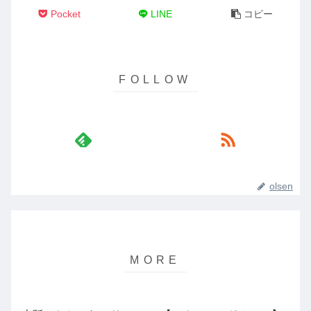
Pocket
LINE
コピー
olsen