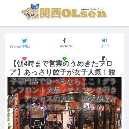
関西のグルメ
Twitter
Facebook
はてブ
2018.05.03
【朝4時まで営業のうめきたフロ
Pocket
LINE
コピー
ア】あっさり餃子が女子人気！餃
子専門店で食べるならここ！グラ
ンフロント大阪・テムジンの行き
方、アクセスの方法 JR大阪駅か
らどうやって行ったらいいの？