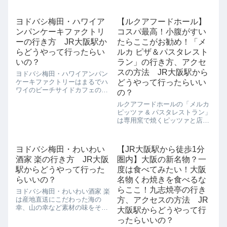
施中。トワイライトだけあっ
はないかと思います...
て、夕方からのスタートです。
3段からなるアフタヌーンティ
ヨドバシ梅田・ハワイア
【ルクアフードホール】
ーセットのメニューはこちら。
ンパンケーキファクトリ
コスパ最高！小腹がすい
１段目宇治抹茶のムーステリー
ヌエクレア マル...
ーの行き方 JR大阪駅か
たらここがお勧め！「メ
らどうやって行ったらい
ルカ ピザ＆パスタレスト
いの？
ラン」の行き方、アクセ
スの方法 JR大阪駅から
ヨドバシ梅田・ハワイアンパン
ケーキファクトリーはまるでハ
どうやって行ったらいい
ワイのビーチサイドカフェのよ
の？
うなハワイアンな雰囲気の中
ルクアフードホールの「メルカ
で、ハワイアンパンケーキとコ
ピッツァ & パスタレストラン」
ナブレンドコーヒーがいただけ
は専用窯で焼くピッツァと店内
るのが目玉です。ハワイアンパ
で作るモチモチの生パスタが人
ンケーキファクトリーはふわふ
気のお店です。店内でも食べら
わのハワイアンパン...
れますが、テイクアウトもでき
ヨドバシ梅田・わいわい
【JR大阪駅から徒歩1分
るので、お弁当にもピッタリで
酒家 楽の行き方 JR大阪
圏内】大阪の新名物？一
す。テイクアウトなら1カップ
500円と...
駅からどうやって行った
度は食べてみたい！大阪
らいいの？
名物くわ焼きを食べるな
らここ！九志焼亭の行き
ヨドバシ梅田・わいわい酒家 楽
は産地直送にこだわった海の
方、アクセスの方法 JR
幸、山の幸など素材の味をその
大阪駅からどうやって行
まま引き出した料理が得意な居
ったらいいの？
酒屋です。 わいわい酒家 楽