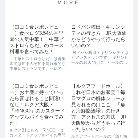
（口コミ食レポレビュ
ヨドバシ梅田・キリンシ
ー）食べログ3.54の香里
ティの行き方 JR大阪駅
園の人気中華！「中華ビ
からどうやって行ったら
ストロうちだ」のコース
いいの？
料理を食べてみた！
ヨドバシ梅田・キリンシティは
ビアレストランです。 キリンビ
「中華ビストロうちだ」は香里
ールのお店だけに、ビールのお
園では知る人ぞ知る隠れ家的な
いしさには定評があります。 目
中華レストランです。ハレの日
玉はビアマイスターが注ぐ3回
には「中華ビストロうちだ」と
注ぎというもので、3回にわけ
言われているほど定評のある中
てビールを注ぐ技術で、泡をふ
華料理店なんですよ。今回は
（口コミ食レポレビュ
【ルクアフードホール】
わふわにして、ビールをよりお
「中華ビストロうちだ」の真
いしく...
ー）お土産に持っていっ
これぞ日本のお家芸？毎
髄、フカヒレのついたコース料
理をいただいてみたの...
たら喜ばれること間違い
日マグロの解体ショーが
なし！ルクア大阪・
見られるのはここ！「魚
「RINGO」のカスタード
と海鮮鮨酒場」の行き
アップルパイを食べてみ
方、アクセスの方法 JR
た！
大阪駅からどうやって行
ったらいいの？
ルクアB1にある「RINGO」は
カスタードアップルパイの専門
ルクアフードホールの「魚と海