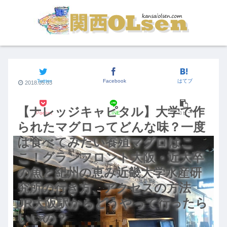
関西のグルメ
Twitter
Facebook
はてブ
2018.05.03
【ナレッジキャピタル】大学で作
Pocket
LINE
コピー
られたマグロってどんな味？一度
は食べてみたい養殖マグロはこ
こ！グランフロント大阪・近大卒
の魚と紀州の恵み近畿大学水産研
究所の行き方、アクセスの方法
JR大阪駅からどうやって行ったら
いいの？