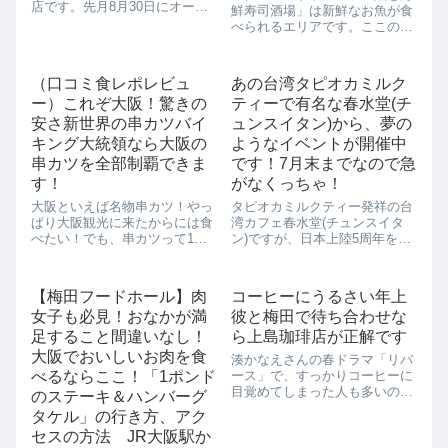
店です。先月8月30日にオープ
鮮寿司酒場」は新鮮なお魚が食
ンしたばかりなんですよ。まだ
べられるエリアです。ここの目
出来立てほやほやです。こちら
玉はなんといっても「マグロの
のお店、阪神百貨店にあるチー
解体ショー」。毎日開催してい
ズケーキ「ベイク」が手掛けて
るんですよ。そして、そのさば
（口コミ食レポレビュ
あの台湾タピオカミルク
いるお店なんです。「ベイク」
いたマグロをその場で買えるの
もいまだに...
ー）これぞ大阪！驚きの
ティーで有名な春水堂(チ
で、新鮮なマグロの味が堪能で
きます。もちろん...
安さ新世界の串カツバイ
ュンスイタン)から、夢の
キング大統領なら大阪の
ようなイベントが開催中
串カツを全部制覇できま
です！7月末までなので急
す！
がなくっちゃ！
大阪といえば名物串カツ！やっ
タピオカミルクティー発祥の台
ぱり大阪観光に来たからには食
湾カフェ春水堂(チュンスイタ
べたい！でも、串カツって1本1
ン)ですが、日本上陸5周年を記
本は安くても、数になるとけっ
念して、ただいまイベント開催
こう金額が張るもの。さらにお
中です！なんと、「Get100タピ
酒と合うから呑んで食べてとな
キャンペーン」と言って全12店
【梅田フードホール】肉
コーヒーにうるさい年上
ると、意外とすごい金額になり
舗制覇でもれなくドリンク100
女子も必見！おなかが満
彼と梅田で待ち合わせな
そうです。大阪なのにリーズナ
杯無料券がプレゼントされま
ブルに食べれな...
す。驚...
足すること間違いなし！
ら上島珈琲店が正解です
大阪でおいしいお肉を食
湊かなえさんの春ドラマ「リバ
べるならここ！「1ポンド
ース」で、すっかりコーヒーに
目覚めてしまった人も多いので
のステーキ＆ハンバーグ
はないでしょうか？「リバー
タケル」の行き方、アク
ス」では、コーヒーが様々な場
セスの方法 JR大阪駅か
面で伏線になっていましたね。