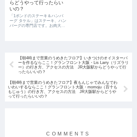
らどうやって行ったらい
それと同時にコーヒーの楽しみ
方を感じた人も少なくないので
いの？
はないかと思います...
「1ポンドのステーキ＆ハンバ
ーグ タケル」はステーキ、ハン
バーグの専門店です。お肉大好
きなシェフが作ったステーキ＆
ハンバーグのお店だけに、おい
しいお肉ががっつり食べられま
す。ちなみに1ポンドは約450グ
ラムです。お肉好きにはうれし
い大きさで...
【朝4時まで営業のうめきたフロア】いきつけのオイスターバ
ーを作るならここ！グランフロント大阪・Lis Larry（リズラリ
ー）の行き方、アクセスの方法 JR大阪駅からどうやって行
ったらいいの？
【朝4時まで営業のうめきたフロア】夜もんじゃでみんなでわ
いわいするならここ！グランフロント大阪・momoju（百十も
もじゅう）の行き方、アクセスの方法 JR大阪駅からどうや
って行ったらいいの？