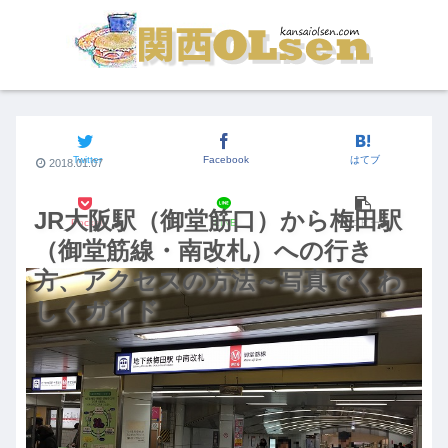
JR大阪駅からの行き方
Twitter
Facebook
はてブ
2018.01.07
JR大阪駅（御堂筋口）から梅田駅
Pocket
LINE
コピー
（御堂筋線・南改札）への行き
方、アクセスの方法～写真でくわ
しくガイド