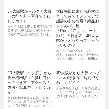
たな2階建ての建物「うめきた
ます。おもに、10代から20代の
SHIP」があり、その1階にはイ
若い女性向けのお店で、個性的
タリアン・フレンチレストラン
な品ぞろえも多くそろっていま
JR大阪駅からルクア大阪
大阪梅田に来たら絶対に
「ガーブモナーク」、2階は多
す。JR大阪駅からエストへの行
への行き方～写真でくわ
寄ってみて！メディアで
目的ホールになっています。ま
き方を写真を交えて解説します
た、「ぐる...
JR大阪駅か...
しくガイド
話題のあのお店！絶品お
すすめパン屋
ルクア大阪はJR大阪駅直結の百
貨店で、JR大阪駅の構内を挟ん
「Route271」（ルート
でルクア1100と隣接していま
271）の行き方 JR大阪
す。 うめきた再開発に先駆けて
駅からどうやって行った
オープンした大阪ステーション
らいいの？
シティの一部として開業しまし
た。 開店当よりテナントが198
梅田の「Route271」（ルート
店あり、日本初、関西初、梅
271）は知る人ぞ知る行列ので
田...
きるパン屋さんです。梅田はパ
ンの激戦区といえるほどパン屋
が多いのですが、その中でもこ
ちらの「ルート271」はお客が
JR大阪駅（中央口）から
JR大阪駅から大阪マルビ
並んでない日はないんじゃない
阪神梅田駅（百貨店口）
ルへの行き方～写真でく
かと思えるほど、いつも混んで
いるん...
への行き方、アクセスの
わしくガイド
方法～写真でくわしくガ
大阪マルビルは円筒形の高層ビ
イド
ルで、この形から「マルビル」
と呼ばれるようになりました。
阪神電車は大阪から神戸方面に
大阪のランドマークとしてもと
行くときに利用する大手私鉄で
ても有名です。地上30階、地下
す。JR大阪駅（中央口）から阪
2階の建物で、竣工当時はこの