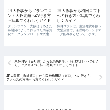
神梅田駅（百貨店口）は徒歩10
周辺では唯一の高層ビルで、電
分ぐらいです。JR大阪駅（中央
光掲示板で様々なお知らせを流
口）から阪神梅田駅（百貨店
すことでも名物...
JR大阪駅からグランフロ
JR大阪駅から梅田ロフト
口）へ行く方法～どうやって行
ント大阪北館への行き方
への行き方～写真でくわ
ったらいいの？JR大阪駅から阪
神梅田駅へ...
～写真でくわしくガイド
しくガイド
グランフロント大阪はうめきた
梅田ロフトは、生活雑貨を扱う
再開発によって作られた商業施
大型店舗で、茶屋町のランドマ
設で、グランフロント大阪南
ーク的存在となっています。茶
館、北館、インターコンチネン
屋町に行くと、黄色に黒の
タルホテル大阪、グランフロン
LOFTのロゴの買い物袋を持っ
ト大阪オーナーズタワーの4つ
ている人が多くいるため、梅田
で構成されています。 グランフ
ロフトに来たことがなくても、
ロント大阪北館は、南館を通っ
なんとなく道がわかるようにな
た先にあり、...
っています。インテ...
東梅田駅（谷町線）から阪急梅田駅（3階改札口）への行き
方、アクセスの方法～写真でくわしくガイド
JR大阪駅（御堂筋口）から阪神梅田駅（東口）への行き方、
アクセスの方法～写真でくわしくガイド