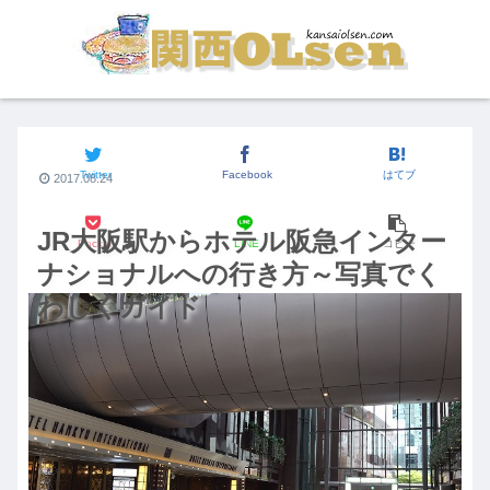
JR大阪駅からの行き方
Twitter
Facebook
はてブ
2017.08.24
JR大阪駅からホテル阪急インター
Pocket
LINE
コピー
ナショナルへの行き方～写真でく
わしくガイド