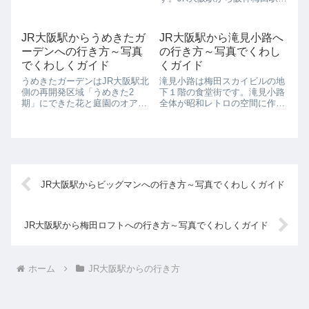
どのテナントが入居していま
徒歩15分ぐらいです。JR大阪駅
す。オフィスタワーとしては、
（御堂筋口）から阪神梅田駅
梅田で最も高い超高層ビルとさ
（東口）へ行く方法～どうやっ
れていて、...
JR大阪駅からうめきたガ
JR大阪駅から滝見小路へ
て行ったらいいの？JR大阪駅
ーデンへの行き方～写真
の行き方～写真でくわし
（御堂筋口）から阪神梅田駅
（東口）に行く...
でくわしくガイド
くガイド
うめきたガーデンはJR大阪駅北
滝見小路は梅田スカイビルの地
側の再開発区域「うめきた2
下１階の食堂街です。滝見小路
期」にできた花と庭園のオアシ
全体が昭和レトロの空間に作り
スです。 「都会に緑を」という
こんであり、タイムスリップし
ことでできたこの施設ですが、
たかのような昔懐かしい気分に
期間限定で様々なガーデンを見
浸れます。レトロ空間に作りこ
ることができるので、何度来て
まれた郵便局や散髪屋まであっ
も何度でも楽しめるところが素
て、仕事ついでに立ち寄るのに
敵なところ...
もとても便利です...
JR大阪駅からビッグマンへの行き方～写真でくわしくガイド
JR大阪駅から梅田ロフトへの行き方～写真でくわしくガイド
ホーム
JR大阪駅からの行き方