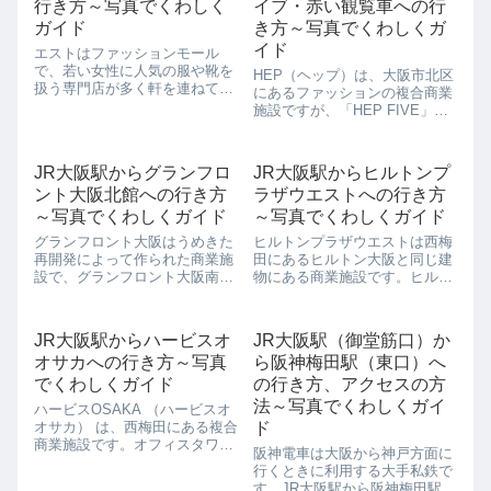
行き方～写真でくわしく
イブ・赤い観覧車への行
ガイド
き方～写真でくわしくガ
イド
エストはファッションモール
で、若い女性に人気の服や靴を
HEP（ヘップ）は、大阪市北区
扱う専門店が多く軒を連ねてい
にあるファッションの複合商業
ます。おもに、10代から20代の
施設ですが、「HEP FIVE」
若い女性向けのお店で、個性的
（ヘップファイブ）と「HEP
な品ぞろえも多くそろっていま
NAVIO」（ヘップナビオ）から
す。JR大阪駅からエストへの行
構成されています。ヘップファ
JR大阪駅からグランフロ
JR大阪駅からヒルトンプ
き方を写真を交えて解説します
イブはもとは阪急ファイブだっ
JR大阪駅か...
ント大阪北館への行き方
ラザウエストへの行き方
たのですが、1998年にヘップ
フ...
～写真でくわしくガイド
～写真でくわしくガイド
グランフロント大阪はうめきた
ヒルトンプラザウエストは西梅
再開発によって作られた商業施
田にあるヒルトン大阪と同じ建
設で、グランフロント大阪南
物にある商業施設です。ヒルト
館、北館、インターコンチネン
ンプラザウエストは、ヒルトン
タルホテル大阪、グランフロン
プラザイーストと対になった建
ト大阪オーナーズタワーの4つ
物で、ウエストのほうは地下2
JR大阪駅からハービスオ
JR大阪駅（御堂筋口）か
で構成されています。 グランフ
階から6階にかけてルイ・ヴィ
オサカへの行き方～写真
ら阪神梅田駅（東口）へ
ロント大阪北館は、南館を通っ
トンなどのハイブランドの店舗
た先にあり、...
が入っています。...
でくわしくガイド
の行き方、アクセスの方
法～写真でくわしくガイ
ハービスOSAKA （ハービスオ
オサカ） は、西梅田にある複合
ド
商業施設です。オフィスタワー
阪神電車は大阪から神戸方面に
で、TBS、コナミ、阪急交通社
行くときに利用する大手私鉄で
本社、グンゼ、富国生命保険な
す。JR大阪駅から阪神梅田駅は