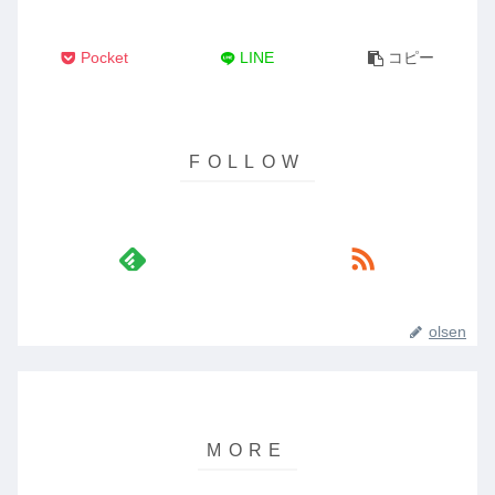
Pocket
LINE
コピー
olsen