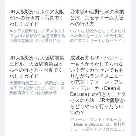
JR大阪駅からルクア大阪
乃木坂46西野七瀬の卒業
B1への行き方～写真でく
公演、京セラドーム大阪
わしくガイド
への行き方
ルクア大阪B1はルクア大阪の中
いよいよ秒読みとなってきた乃
でもJR大阪駅から阪急電車や地
木坂46のなーさん（西野七瀬）
下鉄御堂筋線へ行く通路になる
の卒業コンサートが京セラドー
フロアです。ルクア大阪B1は通
ム大阪で開催されることがきま
勤通学客の通路になっていると
りました。 なーさんの地元での
ころからも、朝早くから開いて
公演に期待が高まりますよね！
JR大阪駅から大阪駅前第
成城石井もザ・パントリ
いる店が多く、多くの人たちが
このページでは全国から京セラ
三ビル、大阪駅前第四ビ
ーもうかうかしてられな
ルクア大阪B1で朝食をとった
ドーム大阪に向かうファンのた
り、ランチ...
めに行き...
ルへの行き方～写真でく
い？デリカッセンでもあ
わしくガイド
りながらランチメニュー
が充実！ディーン・アン
大阪駅前第三ビル、第四ビルは
地下でつながったビルです。大
ド・デルーカ（Dean &
阪駅前第三ビルは創業当時、西
DeLuca）の行き方、アク
日本でもっとも高いビルとして
セスの方法 JR大阪駅か
名を馳せ、第三ビル何個分のよ
らどうやって行ったらい
うな言い方をして、よく物の大
きさが表現されたそうです。大
いの？
阪駅前第四ビルはここの宝くじ
ディーン・アンド・デルーカ
売り場から億万長...
（Dean & DeLuca）は、食料品
チェーン店でアメリカのニュー
ヨークのお店です。それが大阪