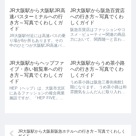
にもやってきました！大阪店で
はDEAN & DELUCAの初のテイ
JR大阪駅から大阪駅JR高
JR大阪駅から阪急百貨店
スティング（体験）できるレス
速バスターミナルへの行
への行き方～写真でくわ
トランとして「マーケット...
き方～写真でくわしくガ
しくガイド
イド
阪急百貨店はファッションやコ
スメ・ビューティー関連の商品
JR大阪駅付近には高速バスの乗
力において、関西随一と言われ
り場が8か所もあります。その
る梅田の北エリアにおいて、も
中のひとつが大阪駅JR高速バス
っとも集客力の高い百貨店で
ターミナルです。こちらのバス
す。大正時代に小林一三氏によ
ターミナルは大阪から主に四国
って創業された百貨店で、看板
に行く路線が出ています。JR大
JR大阪駅からヘップファ
JR大阪駅からうめ茶小路
メニューに当時はまだ庶民の手
阪駅から大阪駅JR高速バスター
に届かなかったライ...
イブ・赤い観覧車への行
への行き方～写真でくわ
ミナルへの行き方を写真を交え
て解説し...
き方～写真でくわしくガ
しくガイド
イド
うめ茶小路は阪急三番街南館1
階になります。 うめ茶小路は和
HEP（ヘップ）は、大阪市北区
雰囲気をふんだんに取り入れた
にあるファッションの複合商業
通りで、「メイドインジャパ
施設ですが、「HEP FIVE」
ン」にこだわった物販店が軒を
（ヘップファイブ）と「HEP
連ねています。 もともと紀伊国
NAVIO」（ヘップナビオ）から
屋書店の東側にあった「マドレ
構成されています。ヘップファ
ーヌアベニュー」のあったとこ
イブはもとは阪急ファイブだっ
ろなのです...
たのですが、1998年にヘップ
フ...
JR大阪駅から大阪新阪急ホテルへの行き方～写真でくわしく
ガイド