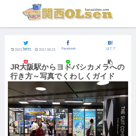
JR大阪駅からの行き方
Twitter
Facebook
はてブ
2021.04.11
2017.08.23
JR大阪駅からヨドバシカメラへの
Pocket
LINE
コピー
行き方～写真でくわしくガイド