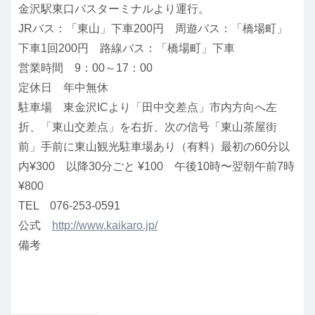
金沢駅東口バスターミナルより運行。
JRバス：「東山」下車200円 周遊バス：「橋場町」
下車1回200円 路線バス：「橋場町」下車
営業時間 9：00～17：00
定休日 年中無休
駐車場 東金沢ICより「田中交差点」市内方向へ左
折、「東山交差点」を右折、次の信号「東山茶屋街
前」手前に東山観光駐車場あり（有料）最初の60分以
内¥300 以降30分ごと ¥100 午後10時〜翌朝午前7時
¥800
TEL 076-253-0591
公式
http://www.kaikaro.jp/
備考