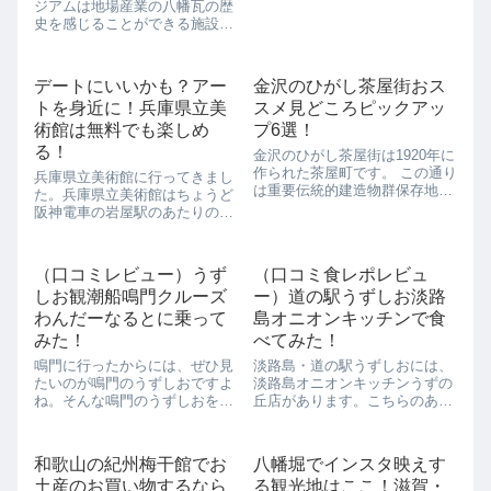
ジアムは地場産業の八幡瓦の歴
供も楽しめる工夫がたくさんあ
史を感じることができる施設で
りますよ。是非パパママデート
す。 近江八幡といえば、ラ・コ
でも遊びに行ってみてください
リーナ近江八幡や日牟禮八幡宮
ね。ピックアップ...
が有名ですが、かわらミュージ
デートにいいかも？アー
金沢のひがし茶屋街おス
アムも八幡堀にあるのでぜひ寄
トを身近に！兵庫県立美
スメ見どころピックアッ
っていきたいスポットです。 落
ち着いた...
術館は無料でも楽しめ
プ6選！
る！
金沢のひがし茶屋街は1920年に
作られた茶屋町です。 この通り
兵庫県立美術館に行ってきまし
は重要伝統的建造物群保存地区
た。兵庫県立美術館はちょうど
として認定されていて、昔なが
阪神電車の岩屋駅のあたりのあ
らの趣きのある古い町並みが残
る美術館なのですが、こちらは
されています。 金沢に残ってい
兵庫県立美術館が中心となっ
る茶屋街はもう3つしかありま
て、街中がまさにアートの街な
（口コミレビュー）うず
（口コミ食レポレビュ
せんが、その中でもひがし茶屋
んです。美術館には入らなくて
は最...
しお観潮船鳴門クルーズ
ー）道の駅うずしお淡路
も、こちらに遊びに来れば、1
日中遊べるほど十...
わんだーなるとに乗って
島オニオンキッチンで食
みた！
べてみた！
鳴門に行ったからには、ぜひ見
淡路島・道の駅うずしおには、
たいのが鳴門のうずしおですよ
淡路島オニオンキッチンうずの
ね。そんな鳴門のうずしおを見
丘店があります。こちらのあわ
るには、鳴門クルーズが最適で
じ島バーガーはご当地バーガー
す。鳴門観潮船として、いろん
としてとっても人気なんです。
な船が運行していますよ。今回
また、ソフトクリームも玉ねぎ
和歌山の紀州梅干館でお
八幡堀でインスタ映えす
乗ってみたのはわんだーなると
ソフトクリームがご当地ソフト
土産のお買い物するなら
る観光地はここ！滋賀・
です。この日は、最初から観潮
クリームとして売っているんで