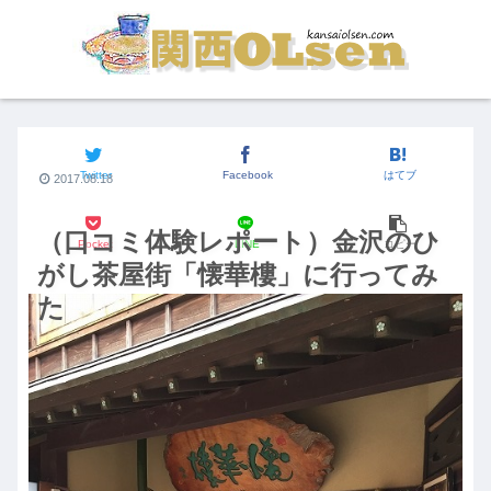
関西発☆旅行体験
Twitter
Facebook
はてブ
2017.08.18
（口コミ体験レポート）金沢のひ
Pocket
LINE
コピー
がし茶屋街「懐華樓」に行ってみ
た