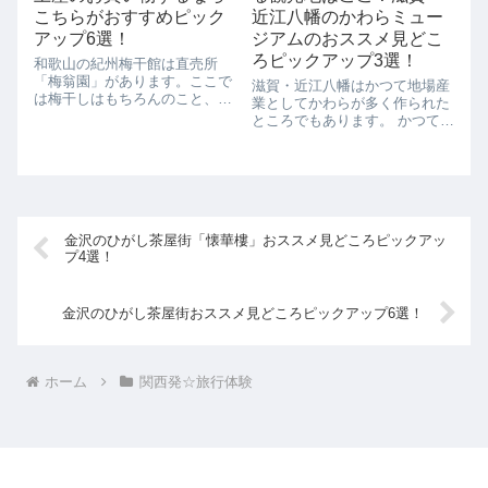
船に乗りたいと思...
すよ。そんな大行...
こちらがおすすめピック
近江八幡のかわらミュー
アップ6選！
ジアムのおススメ見どこ
ろピックアップ3選！
和歌山の紀州梅干館は直売所
「梅翁園」があります。ここで
滋賀・近江八幡はかつて地場産
は梅干しはもちろんのこと、梅
業としてかわらが多く作られた
製品もたくさんあり、色んなも
ところでもあります。 かつては
のがそろっているので、お土産
八幡堀にずらっとかわら工場が
にもってこいです。おすすめ土
立ち並び、重いかわらを堀から
産１ やっぱりここは梅干し！
は船で運んでいたといわれてい
梅干しは塩分量によって色んな
ます。 そんなかわらの街、近江
ものがそろえている...
八幡には「かわらミュージア
ム」があり...
金沢のひがし茶屋街「懐華樓」おススメ見どころピックアッ
プ4選！
金沢のひがし茶屋街おススメ見どころピックアップ6選！
ホーム
関西発☆旅行体験