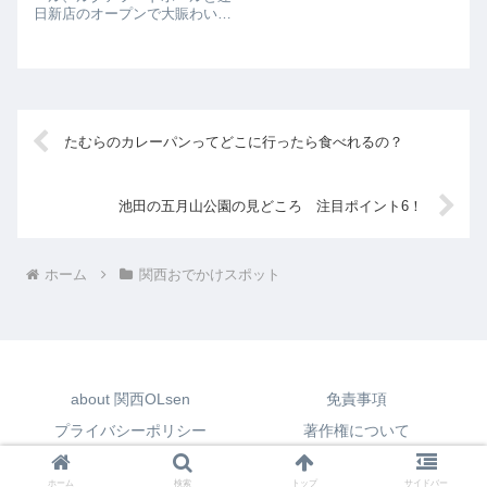
ブデートや子供連れのパパママ
日新店のオープンで大賑わいで
デートの時でも安心ですよ。池
すが、ミナミエリアも負けてい
田五月山公園のトイレは子供連
ません。天王寺では天王寺ミオ
れにうれしい設備がいっぱいで
がリニューアルオープン。食品
す池田の五月山公...
ゾーン「ミオえきッチン」が誕
生しました。本格的な食品スー
パー「三杉屋」の...
たむらのカレーパンってどこに行ったら食べれるの？
池田の五月山公園の見どころ 注目ポイント6！
ホーム
関西おでかけスポット
about 関西OLsen
免責事項
プライバシーポリシー
著作権について
Copyright © 2017 関西OLsen All Rights Reserved.
ホーム
検索
トップ
サイドバー