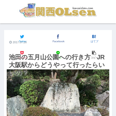
関西おでかけスポット
Twitter
Facebook
はてブ
2017.07.26
池田の五月山公園への行き方 JR
Pocket
LINE
コピー
大阪駅からどうやって行ったらい
いの？