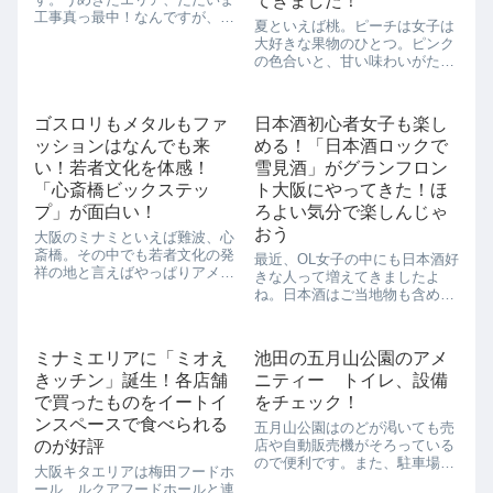
てきました！
工事真っ最中！なんですが、ち
夏といえば桃。ピーチは女子は
ょっと大きな変化がありまし
大好きな果物のひとつ。ピンク
た！まずはこちら。ちょうどう
の色合いと、甘い味わいがたま
めきた2期エリアから中津が見
りませんね。ジューシーな香り
えています。遠目ですが、なに
についついテンションが上がり
やら枠のようなものが見えます
ます。桃といえば、和歌山。最
ね。黄色い重機がシ...
ゴスロリもメタルもファ
日本酒初心者女子も楽し
近、大雨で被害が出た和歌山で
ッションはなんでも来
める！「日本酒ロックで
すが、JR大阪駅みのりみのるマ
ルシェ「和歌山...
い！若者文化を体感！
雪見酒」がグランフロン
「心斎橋ビックステッ
ト大阪にやってきた！ほ
プ」が面白い！
ろよい気分で楽しんじゃ
おう
大阪のミナミといえば難波、心
斎橋。その中でも若者文化の発
最近、OL女子の中にも日本酒好
祥の地と言えばやっぱりアメリ
きな人って増えてきましたよ
カ村、通称アメ村です。アメ村
ね。日本酒はご当地物も含めて
の中でもランドマーク的な存在
日本中のあちこちに酒蔵がある
なのが「心斎橋ビックステッ
ので、日本酒をたしなむことが
プ」です。「心斎橋ビックステ
できれば、お酒の世界は一気に
ミナミエリアに「ミオえ
池田の五月山公園のアメ
ップ」では、アメ村の若者文化
広がりそうです。おまけに、関
をけん引してきた音...
きッチン」誕生！各店舗
ニティー トイレ、設備
西は灘、伏見、伊丹と名だたる
酒どころのあると...
で買ったものをイートイ
をチェック！
ンスペースで食べられる
五月山公園はのどが渇いても売
のが好評
店や自動販売機がそろっている
ので便利です。また、駐車場や
大阪キタエリアは梅田フードホ
トイレも充実していて、ドライ
ール、ルクアフードホールと連