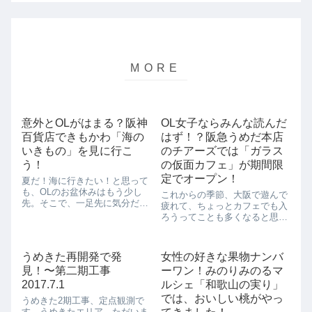
意外とOLがはまる？阪神
OL女子ならみんな読んだ
百貨店できもかわ「海の
はず！？阪急うめだ本店
いきもの」を見に行こ
のチアーズでは「ガラス
う！
の仮面カフェ」が期間限
定でオープン！
夏だ！海に行きたい！と思って
も、OLのお盆休みはもう少し
これからの季節、大阪で遊んで
先。そこで、一足先に気分だけ
疲れて、ちょっとカフェでも入
でも夏気分で盛り上がっちゃい
ろうってことも多くなると思い
ましょう！阪神百貨店ではただ
ますが、実は大阪には知る人ぞ
いま「金魚と海のいきもの」展
知る穴場カフェがあるんです。
を開催中です。こちらの「金魚
それは阪急梅田本店の「チアー
うめきた再開発で発
女性の好きな果物ナンバ
と海のいきもの」展、なかなか
ズ カフェ アンド ダイニング」
面白いものが見つ...
見！〜第二期工事
ーワン！みのりみのるマ
（CHEER’S CAFE & DINI...
2017.7.1
ルシェ「和歌山の実り」
では、おいしい桃がやっ
うめきた2期工事、定点観測で
す。うめきたエリア、ただいま