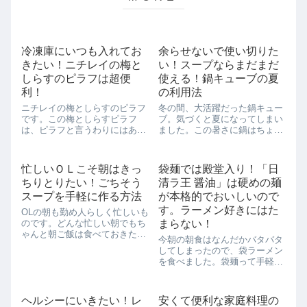
冷凍庫にいつも入れてお
余らせないで使い切りた
きたい！ニチレイの梅と
い！スープならまだまだ
しらすのピラフは超便
使える！鍋キューブの夏
利！
の利用法
ニチレイの梅としらすのピラフ
冬の間、大活躍だった鍋キュー
です。この梅としらすピラフ
ブ。気づくと夏になってしまい
は、ピラフと言うわりにはあ油
ました。この暑さに鍋はちょっ
っぽくなく食べやすいんです。
と辛い。この鍋キューブ、来年
カリカリ梅の食感と酸味が程よ
の冬まで冷蔵庫入りかと思うと
く感じられて、オススメの一品
それもなんだか賞味期限が気に
忙しいＯＬこそ朝はきっ
袋麺では殿堂入り！「日
です。レンジでチンでできちゃ
なります。そこで、この鍋キュ
ちりとりたい！ごちそう
清ラ王 醤油」は硬めの麺
うので、忙しい時でも重宝しま
ーブ、スープづくりに使ってみ
す。冷凍庫に常備し...
ることにしました...
スープを手軽に作る方法
が本格的でおいしいので
す。ラーメン好きにはた
OLの朝も勤め人らしく忙しいも
のです。どんな忙しい朝でもち
まらない！
ゃんと朝ご飯は食べておきたい
今朝の朝食はなんだかバタバタ
ところですよね。そこでおすす
してしまったので、袋ラーメン
めなのがスープです。スープメ
を食べました。袋麺って手軽だ
ーカーに家にある野菜をいれて
し、食欲のない時もなんとなく
ボタンを押すだけ。食べるスー
つるつるって食べられるので、
プにすれば、野菜もゴロゴロの
常に家に置いときたい一品で
まま食べられま...
ヘルシーにいきたい！レ
安くて便利な家庭料理の
す。今日作ったのは「日清ラ王