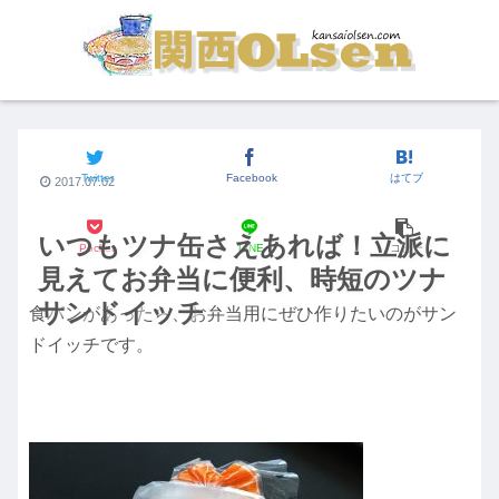
OLのおてがる食卓
Twitter
Facebook
はてブ
2017.07.02
いつもツナ缶さえあれば！立派に
Pocket
LINE
コピー
見えてお弁当に便利、時短のツナ
サンドイッチ
食パンがあったら、お弁当用にぜひ作りたいのがサン
ドイッチです。