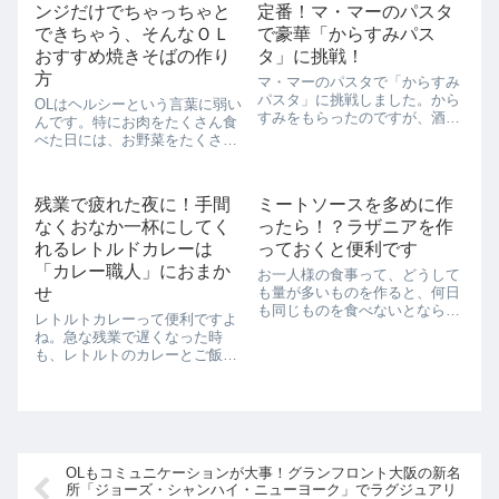
ンジだけでちゃっちゃと
定番！マ・マーのパスタ
醤油」です。「日清ラ王 醤油」
って、「生めん...
できちゃう、そんなＯＬ
で豪華「からすみパス
おすすめ焼きそばの作り
タ」に挑戦！
方
マ・マーのパスタで「からすみ
パスタ」に挑戦しました。から
OLはヘルシーという言葉に弱い
すみをもらったのですが、酒飲
んです。特にお肉をたくさん食
みでない私にはなかなか消費で
べた日には、お野菜をたくさん
きず、どうしようかなあって思
食べてリセットしたい！だけ
っていました。そこで、せっか
ど、日常の中で野菜だけのご飯
くなので「からすみパスタ」に
はちょっと心もとないのも事実
残業で疲れた夜に！手間
ミートソースを多めに作
挑戦しました。からすみは皮か
です。仕事途中でお腹が鳴るの
らはがしてほぐし...
なくおなか一杯にしてく
ったら！？ラザニアを作
もやっぱりみっともない。そん
な時にオススメな...
れるレトルドカレーは
っておくと便利です
「カレー職人」におまか
お一人様の食事って、どうして
せ
も量が多いものを作ると、何日
も同じものを食べないとならな
レトルトカレーって便利ですよ
いので、作るものが難しいって
ね。急な残業で遅くなった時
ことありますよね。ですが、多
も、レトルトのカレーとご飯が
めに作って冷凍するというのオ
あれば、簡単にちゃんとお腹に
ススメです。冷凍庫って本当に
たまる食事が取れてしまいま
重宝しますよ。たくさん作って
す。疲れてしんどい時って、で
冷凍して、ちょっ...
きれば料理に時間をかけたくな
いですよね？そんな時でもなぜ
かカレーは食べたくな...
OLもコミュニケーションが大事！グランフロント大阪の新名
所「ジョーズ・シャンハイ・ニューヨーク」でラグジュアリ