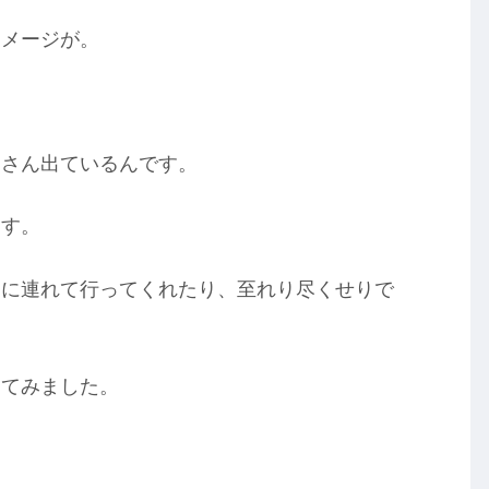
イメージが。
くさん出ているんです。
ます。
んに連れて行ってくれたり、至れり尽くせりで
してみました。