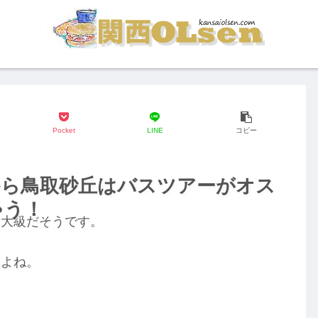
Pocket
LINE
コピー
から鳥取砂丘はバスツアーがオス
ゃう！
最大級だそうです。
すよね。