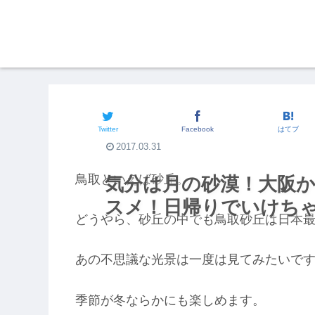
関西発☆旅行体験
Twitter
Facebook
はてブ
2017.03.31
鳥取といえば砂丘。
気分は月の砂漠！大阪
スメ！日帰りでいけち
どうやら、砂丘の中でも鳥取砂丘は日本
あの不思議な光景は一度は見てみたいで
季節が冬ならかにも楽しめます。