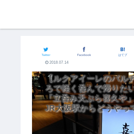
関西のグルメ
Twitter
Facebook
はてブ
2018.07.14
【ルクアイーレのバル
ろで軽く呑んで帰りた
「立呑み天ぷら喜久や
JR大阪駅からどうやっ