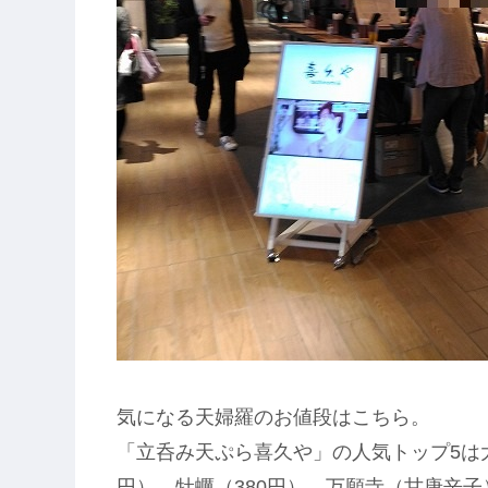
気になる天婦羅のお値段はこちら。
「立呑み天ぷら喜久や」の人気トップ5は大根
円）、牡蠣（380円）、万願寺（甘唐辛子