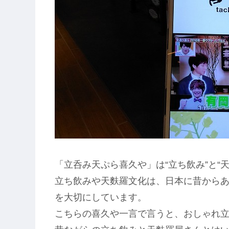
「立呑み天ぷら喜久や」は“立ち飲み”と“天麩羅“の
立ち飲みや天麩羅文化は、日本に昔から
を大切にしています。
こちらの喜久や一言で言うと、おしゃれ