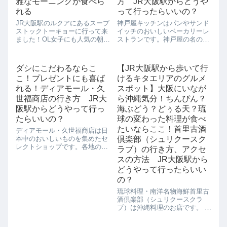
雅なモーニングが食べら
方 JR大阪駅からどうや
れる
って行ったらいいの？
JR大阪駅のルクアにあるスープ
神戸屋キッチンはパンやサンド
ストックトーキョーに行って来
イッチのおいしいベーカリーレ
ました！OL女子にも人気の朝ス
ストランです。神戸屋の名の通
ープですが、ルクアのスープス
り、神戸屋は1918年に神戸で誕
トックトーキョーなら、朝から
生しました。その時は異人さん
スープ生活も気軽に楽しめてし
の食卓のパンをお届けするため
ダシにこだわるならこ
【JR大阪駅から歩いて行
まいます。【スープストックト
に作っていたそうなのですが、
こ！プレゼントにも喜ば
けるキタエリアのグルメ
ーキョーの朝はスープとお粥か
そのうち、日本人の食卓に乗る
ら選べます】...
パンをという...
れる！ディアモール・久
スポット】大阪にいなが
世福商店の行き方 JR大
ら沖縄気分！ちんぴん？
阪駅からどうやって行っ
海ぶどう？どぅる天？琉
たらいいの？
球の変わった料理が食べ
たいならここ！首里古酒
ディアモール・久世福商店は日
本中のおいしいものを集めたセ
倶楽部（シュリクースク
レクトショップです。各地の生
ラブ）の行き方、アクセ
産者さんと開発した出汁・調味
スの方法 JR大阪駅から
料・発酵食品・お菓子・台所道
どうやって行ったらいい
具などの自慢の逸品がここには
集まっています。大正時代の店
の？
蔵をコンセプトにした店構え
琉球料理・南洋名物海鮮首里古
は、古くから脈々と...
酒倶楽部（シュリクースクラ
ブ）は沖縄料理のお店です。 沖
縄古民家風の店構えで、沖縄で
有名な泡盛、古酒（クース）