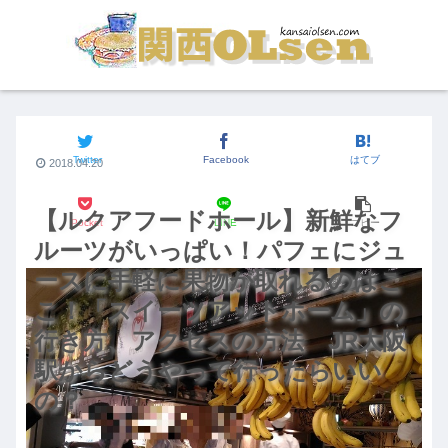
関西のグルメ
Twitter
Facebook
はてブ
2018.04.20
【ルクアフードホール】新鮮なフ
Pocket
LINE
コピー
ルーツがいっぱい！パフェにジュ
ースに手軽に果物が取れるのはこ
こ！「スイーツアットホーム」の
行き方、アクセスの方法 JR大阪
駅からどうやって行ったらいい
の？