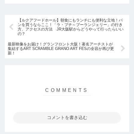
に、本場琉球の珍しい料理が食
べられる首里古酒倶楽部（シュ
リクースクラブ）はまさに大阪
の沖縄です。 ...
【ルクアフードホール】朝食にもランチにも便利な立地！パ
ンを買うならここ！「ラ・プチ～ブーランジェリー」の行き
方、アクセスの方法 JR大阪駅からどうやって行ったらいい
の？
最新映像をお届け！グランフロント大阪！著名アーチストが
集結するART SCRAMBLE GRANO ART FESの全容が再び更
新！
コメントを書き込む