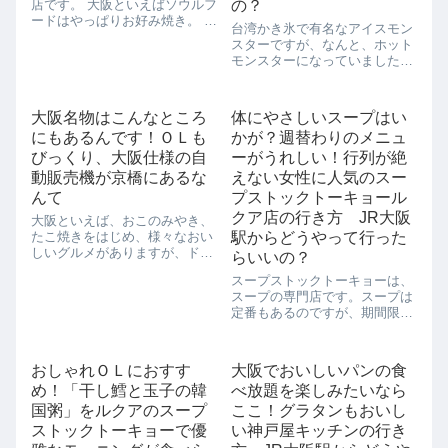
店です。 大阪といえばソウルフ
の？
ードはやっぱりお好み焼き。 味
台湾かき氷で有名なアイスモン
にうるさい大阪のそれもソウル
スターですが、なんと、ホット
フードお好み焼きで勝負をかけ
モンスターになっていました！
ているこちら福太郎のお好み焼
2017年11月7日(火)から2018年2
きは、外はふわふわ、中はトロ
月28日(水)までの期間限定で、
トロの絶妙仕上げです。 具の大
ココアブランドのバンホーテン
きさも...
大阪名物はこんなところ
体にやさしいスープはい
とコラボカフェ、ホットモンス
にもあるんです！ＯＬも
かが？週替わりのメニュ
ターに華麗なる変身で...
びっくり、大阪仕様の自
ーがうれしい！行列が絶
動販売機が京橋にあるな
えない女性に人気のスー
んて
プストックトーキョール
クア店の行き方 JR大阪
大阪といえば、おこのみやき、
たこ焼きをはじめ、様々なおい
駅からどうやって行った
しいグルメがありますが、ドリ
らいいの？
ンクだって負けていません。大
スープストックトーキョーは、
阪に来たからには、大阪らしい
スープの専門店です。スープは
ものを色々と体験してもらいた
定番もあるのですが、期間限定
いなあって思うのですが、実は
のものもあり、毎日品ぞろえが
こんなところにも大阪らしいも
変わるので、飽きずに色んなス
のがありましたよ...
ープが楽しめるところがうれし
おしゃれＯＬにおすす
大阪でおいしいパンの食
いところです。夏にはカレーも
め！「干し鱈と玉子の韓
べ放題を楽しみたいなら
仲間入りして、様々な変わり種
のカレーも楽しめ...
国粥」をルクアのスープ
ここ！グラタンもおいし
ストックトーキョーで優
い神戸屋キッチンの行き