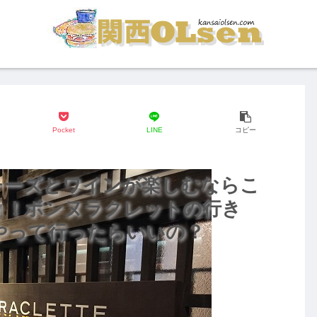
Pocket
LINE
コピー
チーズとワインが楽しむならこ
り！ボンヌラクレットの行き
うやって行ったらいいの？