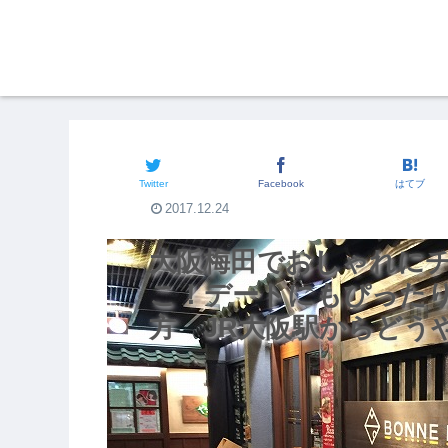
関西のグルメ
Twitter
Facebook
はてブ
2017.12.24
大阪梅田でおしゃれに
こ！デートにもぴった
方 JR大阪駅からど