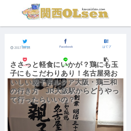
関西のグルメ
Twitter
Facebook
はてブ
2017.09.18
ささっと軽食にいかが？鶏にも玉
Pocket
LINE
コピー
子にもこだわりあり！名古屋発お
いしい親子丼ルクア大阪・鶏三和
の行き方 JR大阪駅からどうやっ
て行ったらいいの？