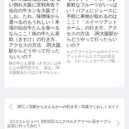
めますよ。自慢は窯で焼き上げ
い倒れ大阪に宣戦布告？
新鮮なフルーツがいっぱ
るナポリピザで...
仙台の牛タンを大阪で！
い！パフェにジュースに
しお、たれ、味噌味から
手軽に果物が取れるのは
選べるのもうれしい！本
ここ！「スイーツアット
場の仙台牛たんを食べる
ホーム」の行き方、アク
ならここ！味の牛たん喜
セスの方法 JR大阪駅か
助（きすけ）の行き方、
らどうやって行ったらい
アクセスの方法 JR大阪
いの？
駅からどうやって行った
ルクアフードホールのスイーツ
らいいの？
アットホームエリアはの目玉
は、フレッシュガーデンで販売
味の牛たん喜助（きすけ）は牛
されている果物の絞りたてジュ
たんの専門店です。 実は、JR
ースやスイーツなどが楽しめる
大阪駅あたりはエキマルシェの
ところです。フルーツパーラー
「利久」、ヨドバシカメラの
ではクレープやパフェ、話題の
「たんとと和くら」、新梅田シ
お店が週替わりで出店され、洋
ティの滝見小路の「たんや
菓子、和菓子、ベー...
舌」、 梅田阪急三番街の「もり
の屋」と牛たん激戦区でもある
んです。 そん...
JR三ノ宮駅からさんちかへの行き方～写真でくわしくガイド
（口コミレビュー）9月15日ユニクロルクアイーレ店オープン
記念に行ってみた！