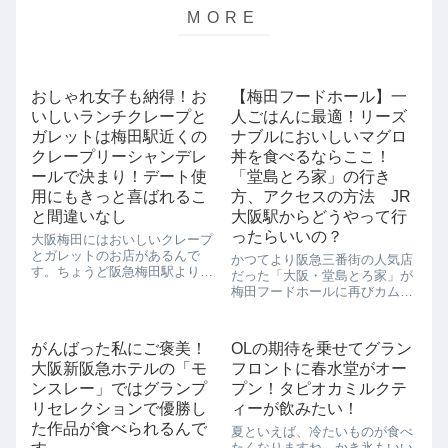
おしゃれ女子も納得！お
【梅田フードホール】一
いしいランチクレープと
人ごはんに最適！リーズ
ガレットは梅田駅近くの
ナブルにおいしいマグロ
クレープリーシャンデレ
丼を食べるならここ！
ールで決まり！デート使
「堂島とろ家」の行き
用にもきっと喜ばれるこ
方、アクセスの方法 JR
と間違いなし
大阪駅からどうやって行
ったらいいの？
大阪梅田にはおいしいクレープ
とガレットのお店があるんで
かつてより阪急三番街の人気店
す。ちょうど阪急梅田駅より徒
だった「大阪・堂島とろ家」が
歩6分の梅田ゲートタワー1Ｆで
梅田フードホールに再びカムバ
す。その名もクレープリーシャ
ックしてきました！「堂島とろ
ンデレールです。この前女子会
家」はおいしい魚介が食べられ
で行ってきました。やっぱり女
るお店です。おひとりさまでも
がんばった私にご褒美！
OLの期待を乗せてグラン
子はこういうのが大好きですよ
入りやすい内装なので、ちょっ
ね。【クレープも...
大阪新阪急ホテルの「モ
フロントに春水堂がオー
としたお昼ご飯にも気軽に入れ
ます。特にマグロ...
ンスレー」ではグランプ
プン！タピオカミルクテ
リセレクションで優勝し
ィーが飲みたい！
た作品が食べられるんで
夏といえば、冷たいものが食べ
たくなりますね。かき氷もいい