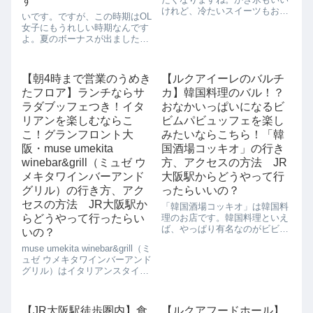
す
けれど、冷たいスイーツもおい
いです。ですが、この時期はOL
しいです。冷たいスイーツの中
女子にもうれしい時期なんです
でも、今年のトレンドは台湾ス
よ。夏のボーナスが出ました！
イーツが来ています！大阪のグ
わーい。ということで、日ごろ
ランフロントに台湾カフェで有
のお仕事をがんばる私に贅沢な
名な『春水堂（チュンスイタ
ご飯をご褒美をしなくっちゃっ
ン）』がオープンし...
【朝4時まで営業のうめき
【ルクアイーレのバルチ
て思っているんですよね。そこ
たフロア】ランチならサ
カ】韓国料理のバル！？
で気になっているのが、阪急阪
神第一ホテルグ...
ラダブッフェつき！イタ
おなかいっぱいになるビ
リアンを楽しむならこ
ビムパビュッフェを楽し
こ！グランフロント大
みたいならこちら！「韓
阪・muse umekita
国酒場コッキオ」の行き
winebar&grill（ミュゼ ウ
方、アクセスの方法 JR
メキタワインバーアンド
大阪駅からどうやって行
グリル）の行き方、アク
ったらいいの？
セスの方法 JR大阪駅か
「韓国酒場コッキオ」は韓国料
らどうやって行ったらい
理のお店です。韓国料理といえ
ば、やっぱり有名なのがビビム
いの？
パです。こちらのお店はウェル
muse umekita winebar&grill（ミ
ビーイングビビムパビュッフェ
ュゼ ウメキタワインバーアンド
（908円）として、約20種類の
グリル）はイタリアンスタイル
ビビムパの具材が食べ放題にな
のバルです。開放感のあるソフ
っているんです。それで、自分
ァー席が用意されているので、
好みのビビム...
のんびりくつろいだ食事が楽し
【JR大阪駅徒歩圏内】食
【ルクアフードホール】