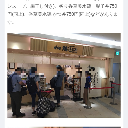
ンスープ、梅干し付き)、炙り香草美水鶏 親子丼750
円(同上)、香草美水鶏 かつ丼750円(同上)などがありま
す。