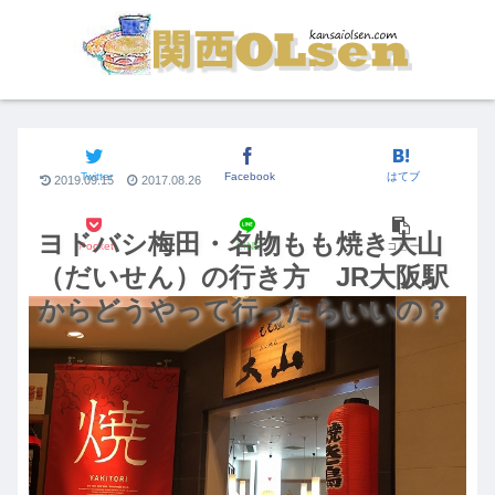
関西のグルメ
Twitter
Facebook
はてブ
2019.09.15
2017.08.26
ヨドバシ梅田・名物もも焼き大山
Pocket
LINE
コピー
（だいせん）の行き方 JR大阪駅
からどうやって行ったらいいの？