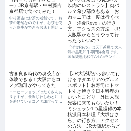
(90分) ...
いなあって思うのですが、実は
ー）JR京都駅・中村藤吉
以内のレストラン】肉バ
こんなところにも大阪らしいも
のがありましたよ...
京都店で食べてみた！
ル？希少部位もある！お
肉マニアは一度は行くべ
中村藤吉はお茶の老舗です。お
茶の老舗なのですが、お茶を使
き「洋食Revo」の行き
った食事ができるお店も開いて
方、アクセスの方法 JR
いて、おもに茶蕎麦を提供して
大阪駅からどうやって行
います。また、お茶を使ったス
ったらいいの？
イーツも充実しているので、女
性は喜ぶこと間違いなしです。
「洋食Revo」は天下茶屋で大人
中村藤吉はお店の名前なのです
気の黒毛和牛専門洋食店です。
が、実は人の名前...
国産純黒毛和牛A4.A5ランクの
み使用！黒毛和牛を一頭買いし
て仕入れているので、いろんな
部位のお肉がそろっています。
古き良き時代の喫茶店が
【JR大阪駅から歩いて行
希少部位のミスジだってここで
体験できる！大阪にもコ
けるキタエリアのグルメ
は食べれちゃいます。(無くな...
メダ珈琲がやってきた
スポット】お寿司にトマ
トすき焼き？日本料理の
コーヒーショップはたくさんあ
りますが、最近じわじわと注目
いいとこどり！外国人観
を浴びているコメダ珈琲ってご
光客に来てもらいたい！
存知でしょうか？コメダ珈琲は
ミシュラン1つ星獲得の本
名古屋出身のコーヒーショップ
格派日本料理「大坂ばさ
なのですが、名古屋といえば、
知る人ぞ知る根強い喫茶店文化
ら」の行き方、アクセス
がいまなお続く特殊な土地柄で
の方法 JR大阪駅からど
す。こんな喫茶店...