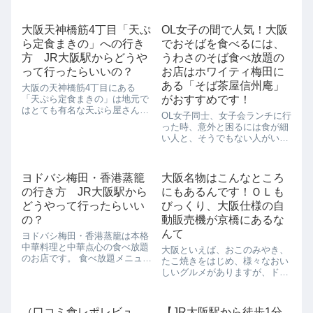
大阪天神橋筋4丁目「天ぷ
OL女子の間で人気！大阪
ら定食まきの」への行き
でおそばを食べるには、
方 JR大阪駅からどうや
うわさのそば食べ放題の
って行ったらいいの？
お店はホワイティ梅田に
ある「そば茶屋信州庵」
大阪の天神橋筋4丁目にある
「天ぷら定食まきの」は地元で
がおすすめです！
はとても有名な天ぷら屋さんで
OL女子同士、女子会ランチに行
す。あまりの人気で梅田でも新
った時、意外と困るには食が細
店舗ができたのですが、やっぱ
い人と、そうでもない人がいる
りこちらは老舗の強み、行列の
時です。食が細い人がいると、
できるお店としても好評です。
たくさん食べたい人はちょっと
お値段もリーズナブルで、目の
遠慮しちゃうもの。ダイエット
前で揚げたばかりの...
ヨドバシ梅田・香港蒸籠
大阪名物はこんなところ
中の人もしかりです。それに食
の行き方 JR大阪駅から
にもあるんです！ＯＬも
が細い人も周りが食べてくれな
いとまた気を使...
どうやって行ったらいい
びっくり、大阪仕様の自
の？
動販売機が京橋にあるな
んて
ヨドバシ梅田・香港蒸籠は本格
中華料理と中華点心の食べ放題
大阪といえば、おこのみやき、
のお店です。 食べ放題メニュー
たこ焼きをはじめ、様々なおい
が50種類以上あり、中華バイキ
しいグルメがありますが、ドリ
ングが平日は17時まで(90分) 大
ンクだって負けていません。大
人1726円、17時から(120分) 大
阪に来たからには、大阪らしい
人2158円、土日祝は17時まで
ものを色々と体験してもらいた
（口コミ食レポレビュ
【JR大阪駅から徒歩1分