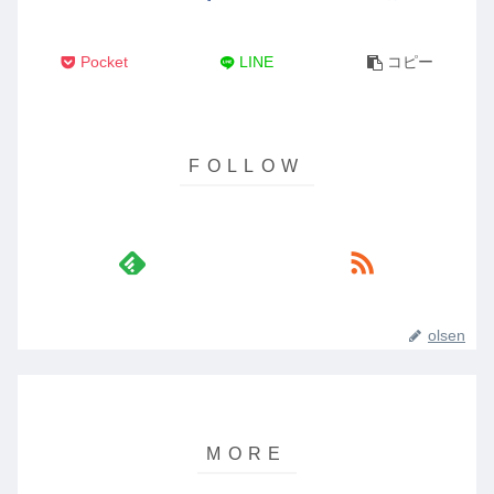
Pocket
LINE
コピー
olsen