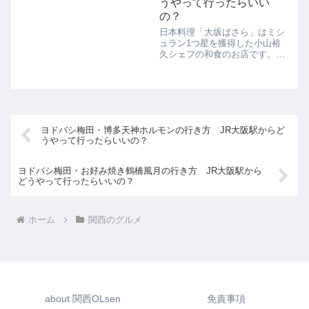
うやって行ったらいい
の？
日本料理「大坂ばさら」はミシ
ュラン1つ星を獲得した小山裕
久シェフの和食のお店です。東
京で有名なお店なのですが、グ
ランフロント大阪に初上陸しま
した。日本料理「大坂ばさら」
の名物はトマトすき焼きです。
名物のトマトすき焼きは、黒毛
和牛のリブロース...
ヨドバシ梅田・博多天神ホルモンの行き方 JR大阪駅からど
うやって行ったらいいの？
ヨドバシ梅田・お好み焼き鶴橋風月の行き方 JR大阪駅から
どうやって行ったらいいの？
ホーム
関西のグルメ
about 関西OLsen
免責事項