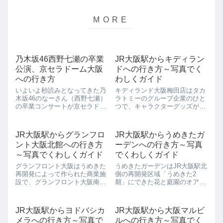
乃木坂46西野七瀬の卒業
JR大阪駅からキディラン
公演、京セラドーム大阪
ドへの行き方～写真でく
への行き方
わしくガイド
いよいよ秒読みとなってきた乃
キディランド大阪梅田店はタカ
木坂46のなーさん（西野七瀬）
ラトミーのグループ企業のひと
の卒業コンサートが京セラドー
つで、キャラクターグッズがた
ム大阪で開催されることがきま
くさん売っているお店です。ふ
りました。 なーさんの地元での
なっしーやスヌーピー、リラッ
公演に期待が高まりますよね！
クマ、セーラームーンなどおな
JR大阪駅からグランフロ
JR大阪駅からうめきたガ
このページでは全国から京セラ
じみのキャラクターはもちろん
ント大阪北館への行き方
ーデンへの行き方～写真
ドーム大阪に向かうファンのた
のこと、大阪限定キャラクター
めに行き...
グッズがそろうと...
～写真でくわしくガイド
でくわしくガイド
グランフロント大阪はうめきた
うめきたガーデンはJR大阪駅北
再開発によって作られた商業施
側の再開発区域「うめきた2
設で、グランフロント大阪南
期」にできた花と庭園のオアシ
館、北館、インターコンチネン
スです。 「都会に緑を」という
タルホテル大阪、グランフロン
ことでできたこの施設ですが、
ト大阪オーナーズタワーの4つ
期間限定で様々なガーデンを見
JR大阪駅からヨドバシカ
JR大阪駅から大阪マルビ
で構成されています。 グランフ
ることができるので、何度来て
メラへの行き方～写真で
ルへの行き方～写真でく
ロント大阪北館は、南館を通っ
も何度でも楽しめるところが素