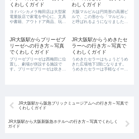
た先にあり、...
敵なところ...
くわしくガイド
わしくガイド
ヨドバシカメラ梅田店は大型家
大阪マルビルは円筒形の高層ビ
電量販店で家電を中心に、文具
ルで、この形から「マルビル」
や書籍、アウトドア商品、玩具
と呼ばれるようになりました。
までそろうまでそろう13階建て
大阪のランドマークとしてもと
の建物です。 B2から4階ヨドバ
ても有名です。地上30階、地下
シカメラの家電、雑貨フロア、
2階の建物で、竣工当時はこの
JR大阪駅からブリーゼブ
JR大阪駅からうめきたセ
8階はレストランフロア、5～7
周辺では唯一の高層ビルで、電
リーゼへの行き方～写真
ラーへの行き方～写真で
階はファッションフロア、9～
光掲示板で様々なお知らせを流
13...
すことでも名物...
でくわしくガイド
くわしくガイド
ブリーゼブリーゼは西梅田に位
うめきたセラーはちょうどうめ
置し、劇場が併設する施設で
きた広場地下1階になります。
す。ブリーゼブリーゼは吹き抜
うめきたセラーは手軽なイート
けになっていて、その真ん中を
インやテイクアウトを楽しめる
ブリーゼブリーゼのマスコッ
レストランやカフェなどが軒を
ト、ブリちゃんという身長12m
連ねています。ちょうどJR大阪
もあるマリオネットがつられて
駅からグランフロント大阪に入
います。世界で一番大きなマリ
るまでの通路でもあるため、グ
オネットとして現在...
ランフロント大...
JR大阪駅から阪急ブリックミュージアムへの行き方～写真で
くわしくガイド
JR大阪駅から大阪新阪急ホテルへの行き方～写真でくわしく
ガイド