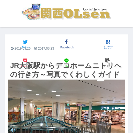
JR大阪駅からの行き方
Twitter
Facebook
はてブ
2019.09.15
2017.08.23
JR大阪駅からデコホームニトリへ
Pocket
LINE
コピー
の行き方～写真でくわしくガイド