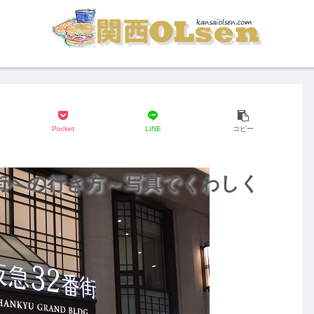
Pocket
LINE
コピー
番街への行き方～写真でくわしく