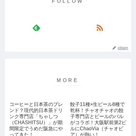
olsen
コーヒーと日本茶のブレ
餃子11種×生ビール8種で
ンド？現代的日本茶ドリ
乾杯！チャオチャオの餃
ンク専門店「ちゃしつ
子専門店とビールのバル
（CHASHITSU）」が期
がコラボ！大阪駅前第2ビ
間限定でうめだ阪急にや
ルにChaoVia（チャオビ
ってきた！
ア）が熱い！