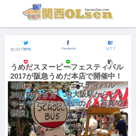
関西のイベント
Twitter
Facebook
はてブ
2017.08.31
うめだスヌーピーフェスティバル
Pocket
LINE
コピー
2017が阪急うめだ本店で開催中！
梅田スヌーピーフェスティバル
2017の行き方 JR大阪駅からどう
やって行ったらいいの？（写真で
解説）