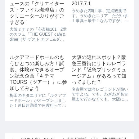
ュースの「クリエイター
2017.7.1
ズ・ファイル珈琲店」の
うめきた2期工事、定点観測で
クリエーターぶりがすご
す。うめきたエリア、ただいま
工事真っ最中！なんですが、ち
すぎる！
ょっと大きな変化がありまし
大阪ミナミの「心斎橋161」2階
た！まずはこちら。ちょうどう
のカフェ「THE GUEST cafe＆
めきた2期エリアから中津が見
diner（ザ ゲスト カフェ&ダイ
えています。遠目ですが、なに
ナー）」で、ロバート秋山さん
やら枠のようなものが見えます
プロデュースの「クリエイター
ね。黄色い重機がシ...
ズ・ファイル珈琲店」が期間限
ルクアフードホールのも
大阪の隠れスポット？阪
定でオープンします。「THE
うひとつの楽しみ方！試
急三番街にリトルレゴラ
GUEST caf...
食、体験ができるオープ
ンド「阪急ブリックミュ
ン記念企画『キチマ
ージアム」があるって知
TOURS（ツアー）』に参
ってました？
加してみよう
名古屋では今レゴランドが熱い
ですよね。でも、わざわざ名古
梅田のキタエリアに「ルクアフ
屋まで行かなくても、大阪にも
ードホール」がオープンしまし
スモールレゴランドがあるんで
た！連日超満員で何度行っても
す。おまけに入場無料！これは
全体像がよくわからない、お店
行っておかなくちゃですよね。
がたくさんありすぎて、どこで
大阪ならではのリトルレゴラン
並んでいいのかわからないとい
ド、それではさっそくレポート
う人も多いのでは？そんな「ル
します。【大阪の...
クアフードホール」初心者、そ
して、もっと「ル...