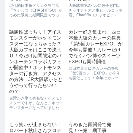
現代的日本茶ドリンク専門店
大阪駅前第2ビルに餃子専門店
「ちゃしつ（CHASHITSU）が
チャオチャオと生ビールコラボ
うめだ阪急に期間限定でやって
店、ChaoVia（チャオビア）が
きます！「チャンツ
オープンしました！こちらの
（CHASHITSU）」では日本茶
ChaoVia（チャオビア）のおす
とコーヒーをブレンドした新し
すめ餃子はこちら。・チャオチ
話題性ばっちり！アイス
カレー好き集まれ！西日
いドリンクや、和のスイーツの
ャオ餃子 300円・プリプリ
モンスターがホットモン
本最大級のカレーの祭典
おはぎバーガーなど新しい日本
海老餃子 500円・鶏チーズ
茶の楽しみ方を知...
餃...
スターになっちゃった？
「第5回カレーEXPO」が
大阪カフェはここで決ま
今年も開催！カレーだけ
り！今だけ期間限定のバ
でなくパン博やスイーツ
ンホーテンコラボカフェ
EXPOも同時開催！
が開催中！ホットモンス
西日本最大級のカレーの祭典
ターの行き方、アクセス
「第5回カレーEXPO」が今年
も開催します！今年はカレーだ
の方法 JR大阪駅からど
けでなく、パン博やスイーツ
うやって行ったらいい
EXPOも同時開催なので、カレ
の？
ーが苦手な人も一緒に楽しめま
すね。今年はカレー30店、スイ
台湾かき氷で有名なアイスモン
ーツ20店、パン12店、テイクア
スターですが、なんと、ホット
ウト用のカ...
モンスターになっていました！
2017年11月7日(火)から2018年2
月28日(水)までの期間限定で、
ココアブランドのバンホーテン
もう笑いが止まらない！
うめきた再開発で発
とコラボカフェ、ホットモンス
ロバート秋山さんプロデ
見！〜第二期工事
ターに華麗なる変身で...