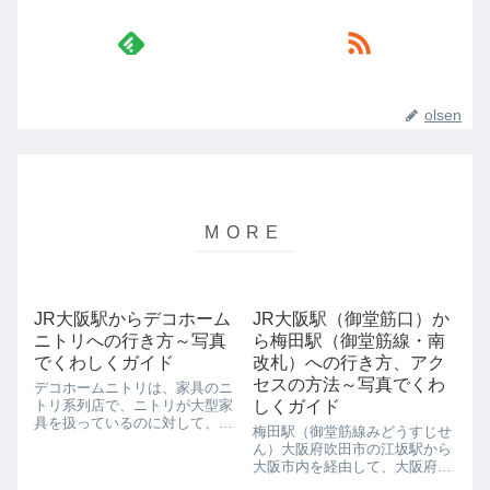
olsen
JR大阪駅からデコホーム
JR大阪駅（御堂筋口）か
ニトリへの行き方～写真
ら梅田駅（御堂筋線・南
でくわしくガイド
改札）への行き方、アク
セスの方法～写真でくわ
デコホームニトリは、家具のニ
トリ系列店で、ニトリが大型家
しくガイド
具を扱っているのに対して、デ
梅田駅（御堂筋線みどうすじせ
コホームニトリは生活雑貨が中
ん）大阪府吹田市の江坂駅から
心のラインナップになっていま
大阪市内を経由して、大阪府堺
す。 ニトリの人気商品はもちろ
市の中百舌鳥（なかもず）駅ま