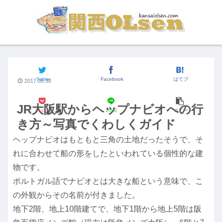
JR大阪駅からの行き方
Twitter
Facebook
はてブ
2017.08.30
JR大阪駅からヘップナビオへの行
Pocket
LINE
コピー
き方～写真でくわしくガイド
ヘップナビオはもともと三角の土地だったそうで、そ
れに合わせて船の形をしたといわれている個性的な建
物です。
ポルトガル語でナビオとは大きな船という意味で、こ
の外観からその名前が付きました。
地下2階、地上10階建てで、地下1階から地上5階は阪