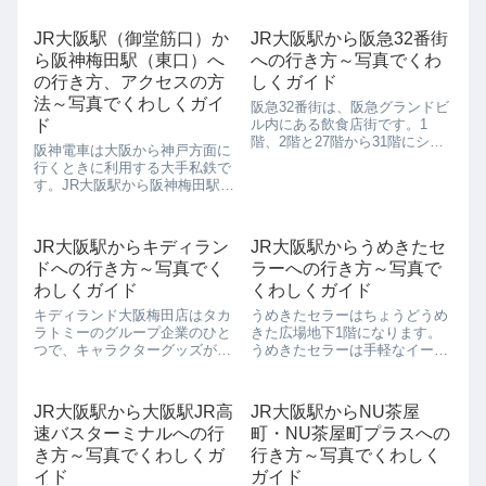
んのこと、デコホームニトリに
でを結ぶ大阪市営地下鉄の路線
しかないオリジナルもあって、
です。天王寺や新大阪にはこち
様々な生活...
JR大阪駅（御堂筋口）か
JR大阪駅から阪急32番街
らの路線を使っていくことがで
ら阪神梅田駅（東口）へ
への行き方～写真でくわ
きます。江坂から千里中央の方
に進む北大阪急行...
の行き方、アクセスの方
しくガイド
法～写真でくわしくガイ
阪急32番街は、阪急グランドビ
ド
ル内にある飲食店街です。1
階、2階と27階から31階にショ
阪神電車は大阪から神戸方面に
ップがあり、上階は空庭ダイニ
行くときに利用する大手私鉄で
ングとしてレストランも充実し
す。JR大阪駅から阪神梅田駅は
ています。空庭ダイニングで
徒歩15分ぐらいです。JR大阪駅
は、地上100メートル以上の高
（御堂筋口）から阪神梅田駅
さからの眺望が楽しめ、晴れた
（東口）へ行く方法～どうやっ
日には大阪湾...
JR大阪駅からキディラン
JR大阪駅からうめきたセ
て行ったらいいの？JR大阪駅
ドへの行き方～写真でく
ラーへの行き方～写真で
（御堂筋口）から阪神梅田駅
（東口）に行く...
わしくガイド
くわしくガイド
キディランド大阪梅田店はタカ
うめきたセラーはちょうどうめ
ラトミーのグループ企業のひと
きた広場地下1階になります。
つで、キャラクターグッズがた
うめきたセラーは手軽なイート
くさん売っているお店です。ふ
インやテイクアウトを楽しめる
なっしーやスヌーピー、リラッ
レストランやカフェなどが軒を
クマ、セーラームーンなどおな
連ねています。ちょうどJR大阪
JR大阪駅から大阪駅JR高
JR大阪駅からNU茶屋
じみのキャラクターはもちろん
駅からグランフロント大阪に入
速バスターミナルへの行
町・NU茶屋町プラスへの
のこと、大阪限定キャラクター
るまでの通路でもあるため、グ
グッズがそろうと...
ランフロント大...
き方～写真でくわしくガ
行き方～写真でくわしく
イド
ガイド