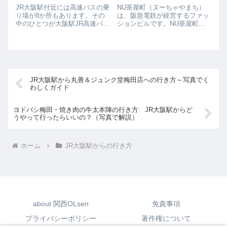
JR大阪駅付近には高速バスの乗
NU茶屋町（ヌーちゃやまち）
り場が8か所もあります。その
は、阪急電鉄が経営するファッ
中のひとつが大阪駅JR高速バス
ションビルです。NU茶屋町と
ターミナルです。こちらのバス
向かい側のNU茶屋町プラスの
ターミナルは大阪から主に四国
完成時期は異なりましたが、現
に行く路線が出ています。JR大
在は2つの建物で一体となり、
阪駅から大阪駅JR高速バスター
茶屋町のランドマーク的な存在
ミナルへの行き方を写真を交え
となっています。NU茶屋町は
て解説し...
B1から9階まで...
JR大阪駅から丸善＆ジュンク堂梅田店への行き方～写真でく
わしくガイド
ヨドバシ梅田・焼き肉の牛太本陣の行き方 JR大阪駅からど
うやって行ったらいいの？（写真で解説）
ホーム
JR大阪駅からの行き方
about 関西OLsen
免責事項
プライバシーポリシー
著作権について