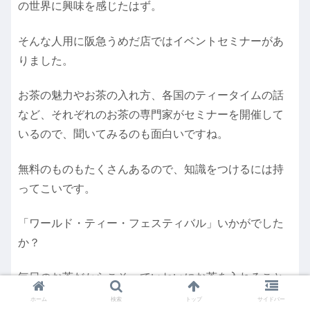
の世界に興味を感じたはず。
そんな人用に阪急うめだ店ではイベントセミナーがあ
りました。
お茶の魅力やお茶の入れ方、各国のティータイムの話
など、それぞれのお茶の専門家がセミナーを開催して
いるので、聞いてみるのも面白いですね。
無料のものもたくさんあるので、知識をつけるには持
ってこいです。
「ワールド・ティー・フェスティバル」いかがでした
か？
毎日のお茶だからこそ、ていねいにお茶を入れること
で、豊かな暮らしとつながっていくのでしょうね。
ホーム
検索
トップ
サイドバー