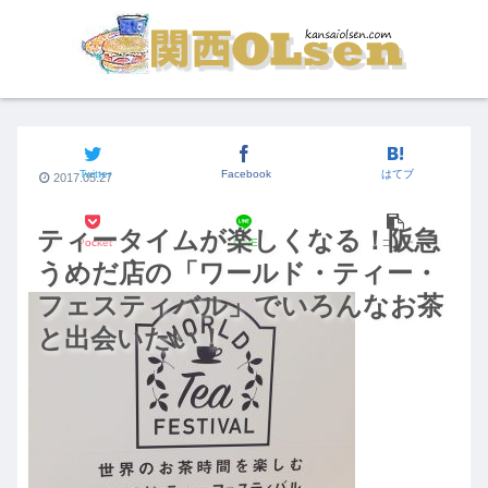
関西のイベント
Twitter
Facebook
はてブ
2017.05.27
ティータイムが楽しくなる！阪急
Pocket
LINE
コピー
うめだ店の「ワールド・ティー・
フェスティバル」でいろんなお茶
と出会いたい！